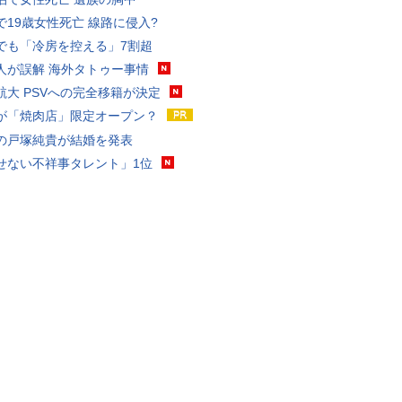
で19歳女性死亡 線路に侵入?
でも「冷房を控える」7割超
人が誤解 海外タトゥー事情
航大 PSVへの完全移籍が決定
が「焼肉店」限定オープン？
の戸塚純貴が結婚を発表
せない不祥事タレント」1位