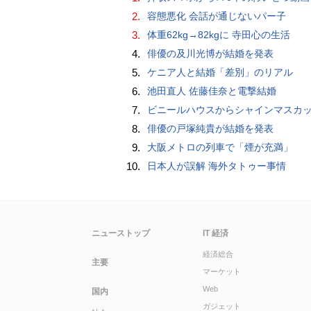
2.
容態悪化 会話が通じないパー子
3.
体重62kg→82kgに 寺田心の生活
4.
俳優の及川光博が結婚を発表
5.
ケニア人と結婚「差別」のリアル
6.
池田直人 佐藤佳奈と電撃結婚
7.
ビニールハウスからシャインマスカット約200房を盗んだ疑い ネットで販売か 無職の男（42）逮捕 
8.
俳優の戸塚純貴が結婚を発表
9.
大阪メトロの列車で「煙が充満」
10.
日本人が誤解 海外タトゥー事情
ニューストップ
IT 経済
経済総合
主要
マーケット
Web
国内
ガジェット