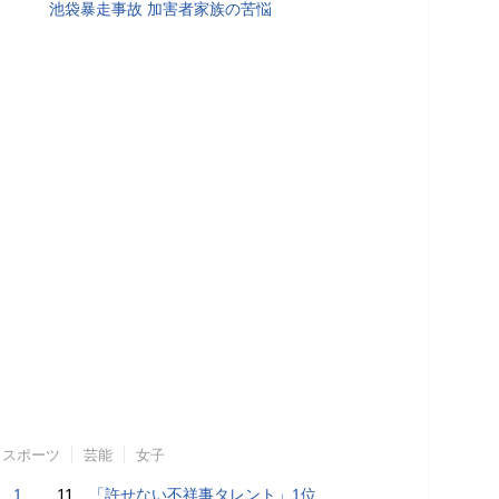
池袋暴走事故 加害者家族の苦悩
スポーツ
芸能
女子
で誘い出し
11.
「許せない不祥事タレント」1位