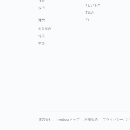
社会
ITビジネス
政治
IT総合
海外
PR
海外総合
韓国
中国
運営会社
livedoorトップ
利用規約
プライバシーポ