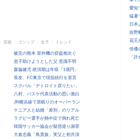
愛知
猛暑
日本
佐野
花王
芸能
ゴシップ
女子
トレンド
俳優
被災の熊本 室外機の窃盗相次ぐ
「許
息子助けようとした父 意識不明
森脇健児 絶頂期は年収「1億円」
長友、FC東京で現役続行を宣言
スクバル「デトロイト戻りたい」
八村、バスケ代表活動の思い激白
JR横浜線で居眠りのオーバーラン
ケニア人と結婚「差別」のリアル
ラグビー選手が熱中症で倒れ死亡
韓国サッカー協会が疑惑巡り謝罪
大倉忠義「鳥貴族」実父と初共演