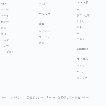
トレンド
MLB
テレビ
本
ゴルフ
ゴシップ
教育・仕事
テニス
からだ
格闘技
映画
マネー
競馬
レビュー
車
相撲
プレゼント
グルメ
バスケ
特集
バレー
YouTube
フィギュア
サブカル
アニメ
ゲーム
コミック
リシー
コンテンツ・広告ポリシー
livedoorお客様サポートセンター