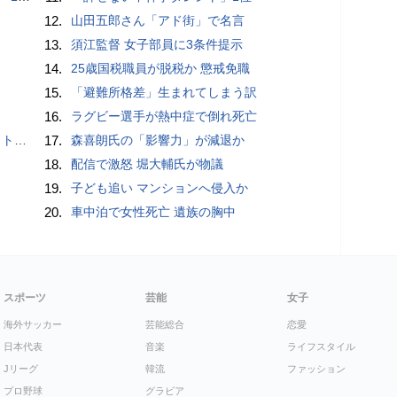
12.
山田五郎さん「アド街」で名言
13.
須江監督 女子部員に3条件提示
14.
25歳国税職員が脱税か 懲戒免職
15.
「避難所格差」生まれてしまう訳
16.
ラグビー選手が熱中症で倒れ死亡
岡山県警
17.
森喜朗氏の「影響力」が減退か
18.
配信で激怒 堀大輔氏が物議
19.
子ども追い マンションへ侵入か
20.
車中泊で女性死亡 遺族の胸中
スポーツ
芸能
女子
海外サッカー
芸能総合
恋愛
日本代表
音楽
ライフスタイル
Jリーグ
韓流
ファッション
プロ野球
グラビア