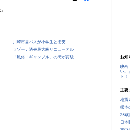
た。
川崎市営バスが小学生と衝突
ラゾーナ過去最大級リニューアル
「風俗・ギャンブル」の街が変貌
お知
映画
い。
ト！
主要
地震速
熊本
25
日本
車中