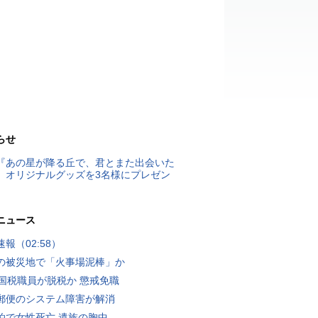
らせ
『あの星が降る丘で、君とまた出会いた
』オリジナルグッズを3名様にプレゼン
ニュース
報（02:58）
の被災地で「火事場泥棒」か
歳国税職員が脱税か 懲戒免職
郵便のシステム障害が解消
泊で女性死亡 遺族の胸中