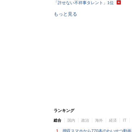
「許せない不祥事タレント」1位
もっと見る
ランキング
総合
国内
政治
海外
経済
IT
1.
押収スマホから770本のわいせつ動画 15歳少女に酒と薬飲ませ性的暴行か 54歳男を再逮捕 「薬もありますよ」とSNS