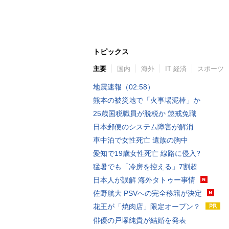
トピックス
主要
国内
海外
IT 経済
スポーツ
地震速報（02:58）
熊本の被災地で「火事場泥棒」か
25歳国税職員が脱税か 懲戒免職
日本郵便のシステム障害が解消
車中泊で女性死亡 遺族の胸中
愛知で19歳女性死亡 線路に侵入?
猛暑でも「冷房を控える」7割超
日本人が誤解 海外タトゥー事情
佐野航大 PSVへの完全移籍が決定
花王が「焼肉店」限定オープン？
俳優の戸塚純貴が結婚を発表