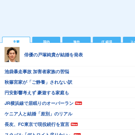
主要
国内
海外
IT 経済
ス
俳優の戸塚純貴が結婚を発表
池袋暴走事故 加害者家族の苦悩
秋篠宮家が「ご静養」されない訳
円安影響考えず 豪遊する家庭も
JR横浜線で居眠りのオーバーラン
ケニア人と結婚「差別」のリアル
長友、FC東京で現役続行を宣言
スクバル「デトロイト戻りたい」