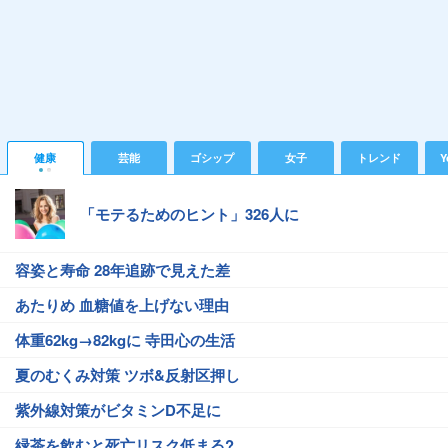
健康
芸能
ゴシップ
女子
トレンド
Y
「モテるためのヒント」326人に
容姿と寿命 28年追跡で見えた差
あたりめ 血糖値を上げない理由
体重62kg→82kgに 寺田心の生活
夏のむくみ対策 ツボ&反射区押し
紫外線対策がビタミンD不足に
緑茶を飲むと死亡リスク低まる?