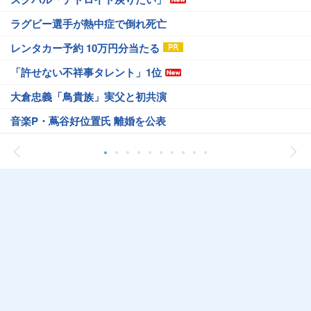
ラグビー選手が熱中症で倒れ死亡
レンタカー予約 10万円分当たる
「許せない不祥事タレント」1位
大倉忠義「鳥貴族」実父と初共演
音楽P・蔦谷好位置氏 離婚を公表