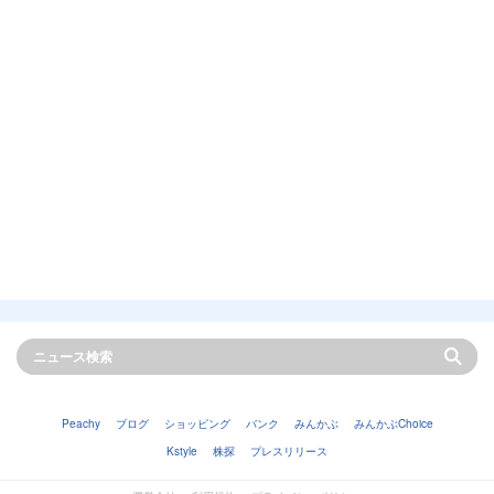
Peachy
ブログ
ショッピング
バンク
みんかぶ
みんかぶChoice
Kstyle
株探
プレスリリース