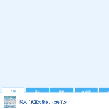
主要
国内
海外
IT 経済
ス
関東「真夏の暑さ」は終了か