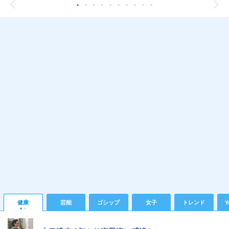
健康
芸能
ゴシップ
女子
トレンド
Y