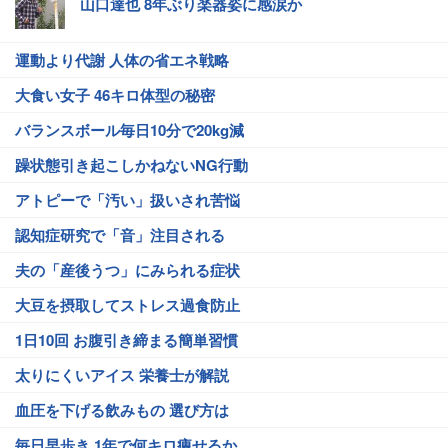
山口達也 8年ぶり楽器姿に感涙か
運動より代謝 人体の省エネ戦略
大食い女子 46キロ体型の秘密
バランスボール毎日10分で20kg減
躁状態引き起こしかねないNG行動
アトピーで「汚い」扱いされ苦悩
認知症研究で「音」注目される
夫の「産後うつ」にみられる症状
大豆を摂取してストレス過食防止
1日10回 お腹引き締まる簡単習慣
太りにくいアイス 栄養士が解説
血圧を下げる飲みもの 選び方は
毎日早歩き 1年で何キロ痩せるか