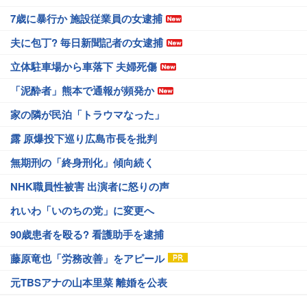
7歳に暴行か 施設従業員の女逮捕
夫に包丁? 毎日新聞記者の女逮捕
立体駐車場から車落下 夫婦死傷
「泥酔者」熊本で通報が頻発か
家の隣が民泊「トラウマなった」
露 原爆投下巡り広島市長を批判
無期刑の「終身刑化」傾向続く
NHK職員性被害 出演者に怒りの声
れいわ「いのちの党」に変更へ
90歳患者を殴る? 看護助手を逮捕
藤原竜也「労務改善」をアピール
元TBSアナの山本里菜 離婚を公表