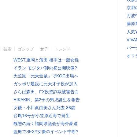
京都
万波
藤原
人気Y
VI
パー
芸能
ゴシップ
女子
トレンド
オリ
WEST.重岡と濱田 相手は一般女性
イラン モジタバ師の初公開映像?
天竺鼠「元天竺鼠」でKOC出場へ
ガッポリ建設に元天才子役が加入
さらば森田、FX投資詐欺被害告白
HIKAKIN、第2子の男児誕生を報告
女優・小川眞由美さん死去 86歳
台風16号が小笠原近海で発生
醜態の続く福岡県議会が海外豪遊
盗撮でSEXY女優のイベント中断?