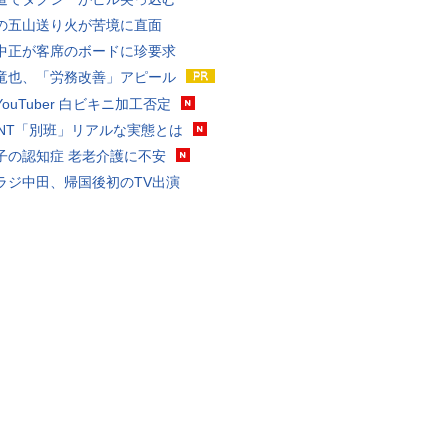
の五山送り火が苦境に直面
中正が客席のボードに珍要求
竜也、「労務改善」アピール
ouTuber 白ビキニ加工否定
VANT「別班」リアルな実態とは
子の認知症 老老介護に不安
ラジ中田、帰国後初のTV出演