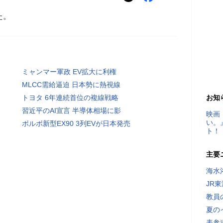
た。
ミャンマー軍政 EV拡大に利権
MLCC需給逼迫 日本勢に熱視線
トヨタ 6年連続首位の複線戦略
お知
習近平のAI宣言 半導体相場に影
映画
い。
ボルボ新型EX90 3列EVが日本発売
ト！
主要
海水
JR
教員
夏の
表参