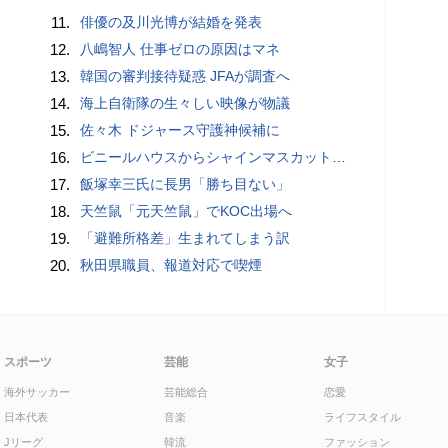
11.
俳優の及川光博が結婚を発表
12.
八嶋智人 仕事ゼロの原因はマネ
13.
韓国の審判接待疑惑 JFAが調査へ
14.
海上自衛隊の生々しい映像が物議
15.
佐々木 ドジャース守護神候補に
16.
ビニールハウスからシャインマスカット約200房を盗んだ疑い ネットで販売か 無職の男（42）逮捕 岡山県警
17.
飯塚幸三氏に長男「勝ち目ない」
18.
天竺鼠「元天竺鼠」でKOC出場へ
19.
「避難所格差」生まれてしまう訳
20.
秋田県職員、報道対応で喫煙
スポーツ
芸能
女子
海外サッカー
芸能総合
恋愛
日本代表
音楽
ライフスタイル
Jリーグ
韓流
ファッション