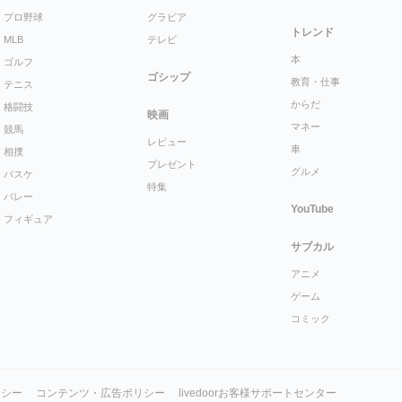
プロ野球
グラビア
トレンド
MLB
テレビ
本
ゴルフ
ゴシップ
教育・仕事
テニス
からだ
格闘技
映画
マネー
競馬
レビュー
車
相撲
プレゼント
グルメ
バスケ
特集
バレー
YouTube
フィギュア
サブカル
アニメ
ゲーム
コミック
リシー
コンテンツ・広告ポリシー
livedoorお客様サポートセンター