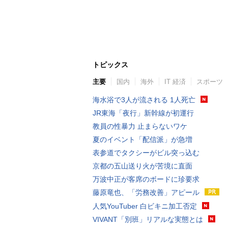
トピックス
主要
国内
海外
IT 経済
スポーツ
海水浴で3人が流される 1人死亡
JR東海「夜行」新幹線が初運行
教員の性暴力 止まらないワケ
夏のイベント「配信派」が急増
表参道でタクシーがビル突っ込む
京都の五山送り火が苦境に直面
万波中正が客席のボードに珍要求
藤原竜也、「労務改善」アピール
人気YouTuber 白ビキニ加工否定
VIVANT「別班」リアルな実態とは