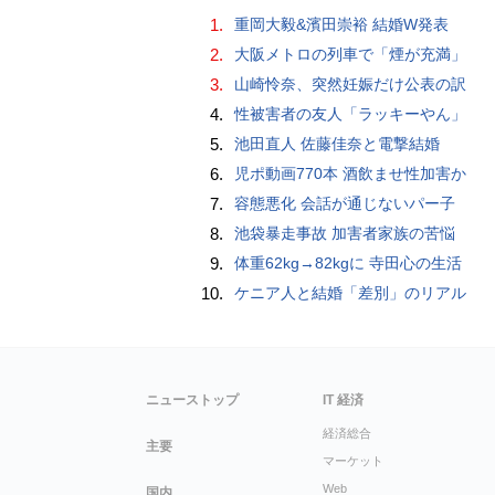
1.
重岡大毅&濱田崇裕 結婚W発表
2.
大阪メトロの列車で「煙が充満」
3.
山崎怜奈、突然妊娠だけ公表の訳
4.
性被害者の友人「ラッキーやん」
5.
池田直人 佐藤佳奈と電撃結婚
6.
児ポ動画770本 酒飲ませ性加害か
7.
容態悪化 会話が通じないパー子
8.
池袋暴走事故 加害者家族の苦悩
9.
体重62kg→82kgに 寺田心の生活
10.
ケニア人と結婚「差別」のリアル
ニューストップ
IT 経済
経済総合
主要
マーケット
Web
国内