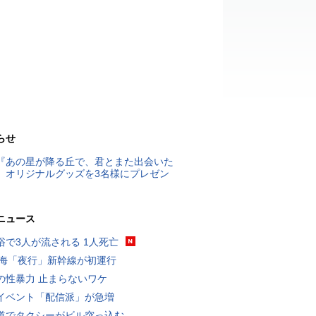
らせ
『あの星が降る丘で、君とまた出会いた
』オリジナルグッズを3名様にプレゼン
ニュース
浴で3人が流される 1人死亡
東海「夜行」新幹線が初運行
の性暴力 止まらないワケ
イベント「配信派」が急増
道でタクシーがビル突っ込む