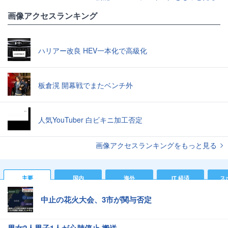
画像アクセスランキング
ハリアー改良 HEV一本化で高級化
板倉滉 開幕戦でまたベンチ外
人気YouTuber 白ビキニ加工否定
画像アクセスランキングをもっと見る
主要
国内
海外
IT 経済
ス
中止の花火大会、3市が関与否定