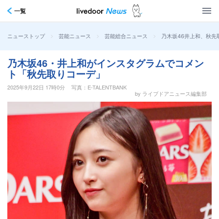
一覧
>
>
>
乃木坂46井上和、秋
ニューストップ
芸能ニュース
芸能総合ニュース
乃木坂46・井上和がインスタグラムでコメン
ト「秋先取りコーデ」
2025年9月22日 17時0分
写真：E-TALENTBANK
by ライブドアニュース編集部