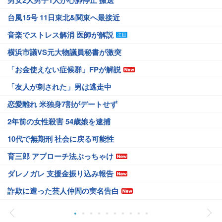
男女2人男子1人が心肺停止 搬送
台風15号 11日東北&関東へ最接近
音楽でストレス解消 医師が解説
横浜市議VS元大物議員秘書が激突
「お金使えない症候群」FPが解説
「友人が刺された」男は逃走中
恋愛離れ 米独身7割がデートせず
2年前の女性殺害 54歳娘を逮捕
10代で無期刑 社会に戻る可能性
育三郎 アプローチ法ぶっちゃけ
ダレノガレ 支援金振り込み報告
詐欺に遭った芸人仲間の実名告白