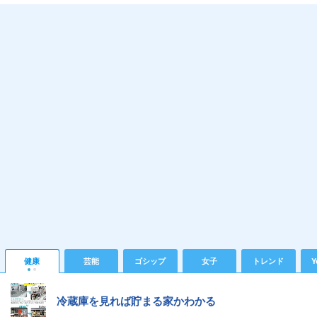
健康
芸能
ゴシップ
女子
トレンド
Y
冷蔵庫を見れば貯まる家かわかる