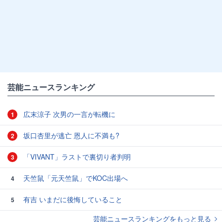
芸能ニュースランキング
広末涼子 次男の一言が転機に
1
坂口杏里が逃亡 恩人に不満も?
2
「VIVANT」ラストで裏切り者判明
3
天竺鼠「元天竺鼠」でKOC出場へ
4
有吉 いまだに後悔していること
5
芸能ニュースランキングをもっと見る