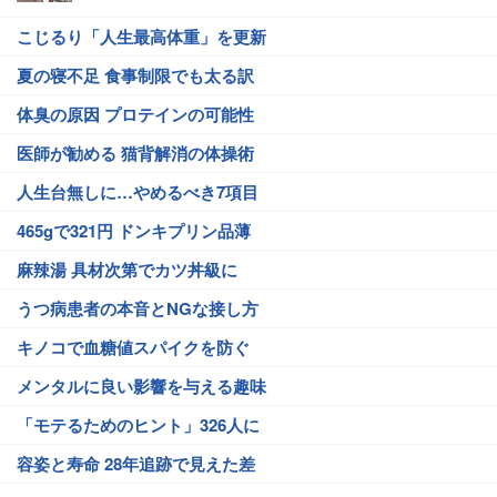
こじるり「人生最高体重」を更新
夏の寝不足 食事制限でも太る訳
体臭の原因 プロテインの可能性
医師が勧める 猫背解消の体操術
人生台無しに…やめるべき7項目
465gで321円 ドンキプリン品薄
麻辣湯 具材次第でカツ丼級に
うつ病患者の本音とNGな接し方
キノコで血糖値スパイクを防ぐ
メンタルに良い影響を与える趣味
「モテるためのヒント」326人に
容姿と寿命 28年追跡で見えた差