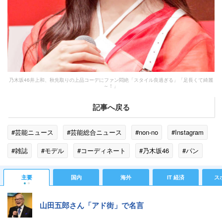
乃木坂46井上和、秋先取りの上品コーデにファン悶絶「スタイル良過ぎる」「足長くて綺麗
～！」
記事へ戻る
#芸能ニュース
#芸能総合ニュース
#non-no
#Instagram
#雑誌
#モデル
#コーディネート
#乃木坂46
#パン
#SNS
#大河ドラマ
#NHK
主要
国内
海外
IT 経済
ス
山田五郎さん「アド街」で名言