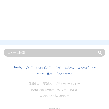
Peachy
ブログ
ショッピング
バンク
みんかぶ
みんかぶChoice
Kstyle
株探
プレスリリース
運営会社
利用規約
プライバシーポリシー
livedoorお客様サポートセンター
livedoor
コンテンツ・広告ポリシー
© livedoor