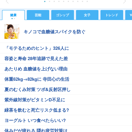
健康
芸能
ゴシップ
女子
トレンド
Y
キノコで血糖値スパイクを防ぐ
「モテるためのヒント」326人に
容姿と寿命 28年追跡で見えた差
あたりめ 血糖値を上げない理由
体重62kg→82kgに 寺田心の生活
夏のむくみ対策 ツボ&反射区押し
紫外線対策がビタミンD不足に
緑茶を飲むと死亡リスク低まる?
ヨーグルト いつ食べたらいい?
休みだが疲れる 隠れ疲労対策は