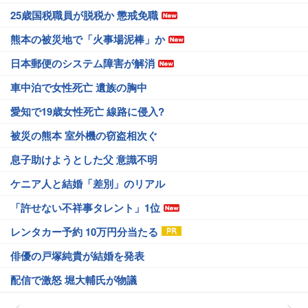
25歳国税職員が脱税か 懲戒免職
熊本の被災地で「火事場泥棒」か
日本郵便のシステム障害が解消
車中泊で女性死亡 遺族の胸中
愛知で19歳女性死亡 線路に侵入?
被災の熊本 室外機の窃盗相次ぐ
息子助けようとした父 意識不明
ケニア人と結婚「差別」のリアル
「許せない不祥事タレント」1位
レンタカー予約 10万円分当たる
俳優の戸塚純貴が結婚を発表
配信で激怒 堀大輔氏が物議