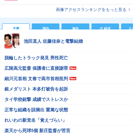
画像アクセスランキングをもっと見る
主要
国内
海外
IT 経済
ス
池田直人 佐藤佳奈と電撃結婚
脱輪したトラック発見 男性死亡
広陵高元監督 保護者に直接謝罪
細川元首相 文春で高市首相批判
銀メダリスト 本多灯被告を起訴
タイ学校銃撃 成績でストレスか
正常な組織を誤摘出 重篤な状態
れいわの新党名「覚えづらい」
楽天から死球5個 新庄監督が苦言