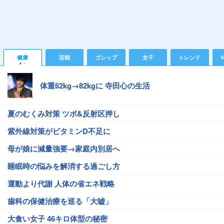
健康
芸能
ゴシップ
女子
トレンド
Y
体重62kg→82kgに 寺田心の生活
夏のむくみ対策 ツボ&反射区押し
紫外線対策がビタミンD不足に
母が娘に減量強要→家庭内別居へ
睡眠時の悩みを解消する過ごし方
運動より代謝 人体の省エネ戦略
歯科の保健治療を巡る「大嘘」
大食い女子 46キロ体型の秘密