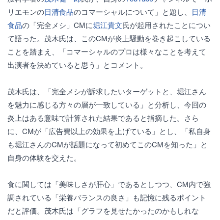
リエモンの
日清食品
のコマーシャルについて」と題し、
日清
食品
の「完全メシ」CMに
堀江貴文
氏が起用されたことについ
て語った。茂木氏は、このCMが炎上騒動を巻き起こしている
ことを踏まえ、「コマーシャルのプロは様々なことを考えて
出演者を決めていると思う」とコメント。
茂木氏は、「完全メシが訴求したいターゲットと、堀江さん
を魅力に感じる方々の層が一致している」と分析し、今回の
炎上はある意味で計算された結果であると指摘した。さら
に、CMが「広告費以上の効果を上げている」とし、「私自身
も堀江さんのCMが話題になって初めてこのCMを知った」と
自身の体験を交えた。
食に関しては「美味しさが肝心」であるとしつつ、CM内で強
調されている「栄養バランスの良さ」も記憶に残るポイント
だと評価。茂木氏は「グラフを見せたかったのかもしれな