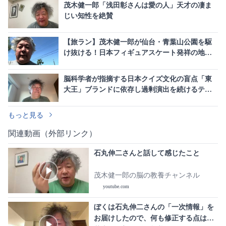
茂木健一郎「浅田彰さんは愛の人」天才の凄ま
じい知性を絶賛
【旅ラン】茂木健一郎が仙台・青葉山公園を駆
け抜ける！日本フィギュアスケート発祥の地
「五色沼」を巡る
脳科学者が指摘する日本クイズ文化の盲点「東
大王」ブランドに依存し過剰演出を続けるテレ
ビ業界の構造的課題
もっと見る
関連動画（外部リンク）
石丸伸二さんと話して感じたこと
茂木健一郎の脳の教養チャンネル
youtube.com
ぼくは石丸伸二さんの「一次情報」を
お届けしたので、何も修正する点はあ