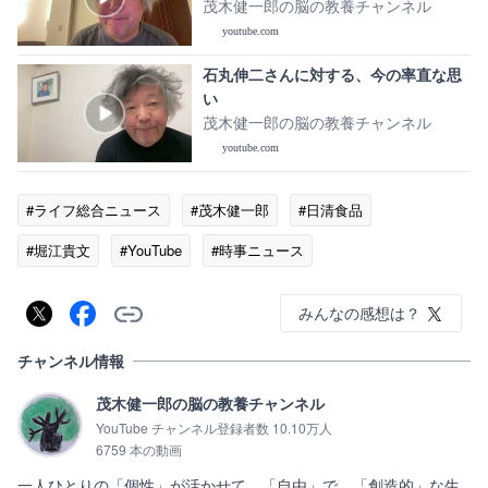
りません。
茂木健一郎の脳の教養チャンネル
youtube.com
石丸伸二さんに対する、今の率直な思
い
茂木健一郎の脳の教養チャンネル
youtube.com
#ライフ総合ニュース
#茂木健一郎
#日清食品
#堀江貴文
#YouTube
#時事ニュース
みんなの感想は？
チャンネル情報
茂木健一郎の脳の教養チャンネル
YouTube チャンネル登録者数 10.10万人
6759 本の動画
一人ひとりの「個性」が活かせて、「自由」で、「創造的」な生