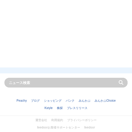
Peachy
ブログ
ショッピング
バンク
みんかぶ
みんかぶChoice
Kstyle
株探
プレスリリース
運営会社
利用規約
プライバシーポリシー
livedoorお客様サポートセンター
livedoor