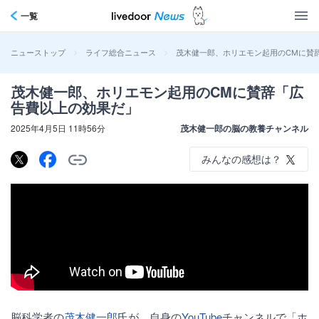
一覧
>
>
茂木健一郎、ホリエモン起用のCMに賛
ニューストップ
ライフ総合ニュース
茂木健一郎、ホリエモン起用のCMに賛辞「広
告費以上の効果だ」
2025年4月5日 11時56分
茂木健一郎の脳の教養チャンネル
みんなの感想は？
脳科学者の
茂木健一郎
氏が、自身の
YouTube
チャンネルで「ホ