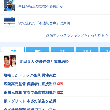
中日が新庄監督招聘を検討か
駅で流れた「不適切音声」に声明
画像アクセスランキングをもっと見る
主要
国内
海外
IT 経済
ス
池田直人 佐藤佳奈と電撃結婚
脱輪したトラック発見 男性死亡
広陵高元監督 保護者に直接謝罪
細川元首相 文春で高市首相批判
銀メダリスト 本多灯被告を起訴
タイ学校銃撃 成績でストレスか