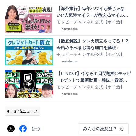
【海外旅行】毎年ハワイも夢じゃな
い!?人気陸マイラーが教えるマイル
を“効率良く貯める”裏技【マネレク】
モッピーチャンネル公式【ポイ活】
youtube.com
【徹底解説】クレカ積立やってる！？
今始めるべきお得な理由を解説♪
モッピーチャンネル公式【ポイ活】
youtube.com
【U-NEXT】今なら31日間無料!!モッピ
ーPゲットで最新動画・雑誌・音楽な
どもお得に見放題♪
モッピーチャンネル公式【ポイ活】
youtube.com
#IT 経済ニュース
みんなの感想は？