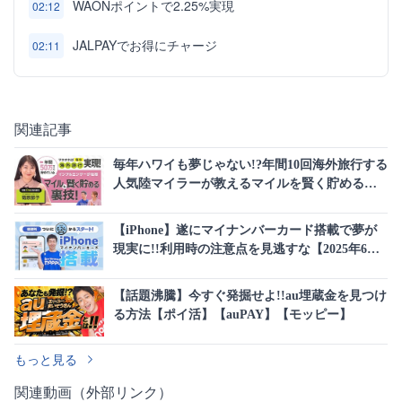
WAONポイントで2.25%実現
02:12
JALPAYでお得にチャージ
02:11
関連記事
毎年ハワイも夢じゃない!?年間10回海外旅行する
人気陸マイラーが教えるマイルを賢く貯める裏
技
【iPhone】遂にマイナンバーカード搭載で夢が
現実に!!利用時の注意点を見逃すな【2025年6月
24日】
【話題沸騰】今すぐ発掘せよ!!au埋蔵金を見つけ
る方法【ポイ活】【auPAY】【モッピー】
もっと見る
関連動画（外部リンク）