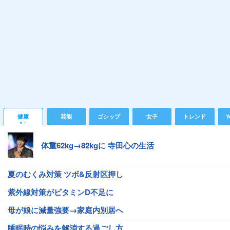
健康
芸能
ゴシップ
女子
トレンド
Y
体重62kg→82kgに 寺田心の生活
夏のむくみ対策 ツボ&反射区押し
紫外線対策がビタミンD不足に
母が娘に減量強要→家庭内別居へ
睡眠時の悩みを解消する過ごし方