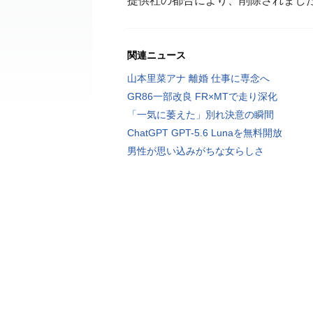
提供社の都合により、削除されまし
関連ニュース
山本里菜アナ 離婚 仕事に専念へ
GR86一部改良 FR×MTで走り深化
「一気に萎えた」別れ決意の瞬間
ChatGPT GPT-5.6 Lunaを無料開放
男性が思い込みがちな女らしさ