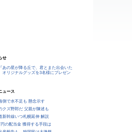
らせ
『あの星が降る丘で、君とまた出会いた
』オリジナルグッズを3名様にプレゼン
ニュース
海側で水不足も 懸念示す
のクズ野郎だ 父親が陳述も
道新幹線いつ札幌延伸 解説
万円の配当金 獲得する手段は
出産報告も…独国民は大激怒