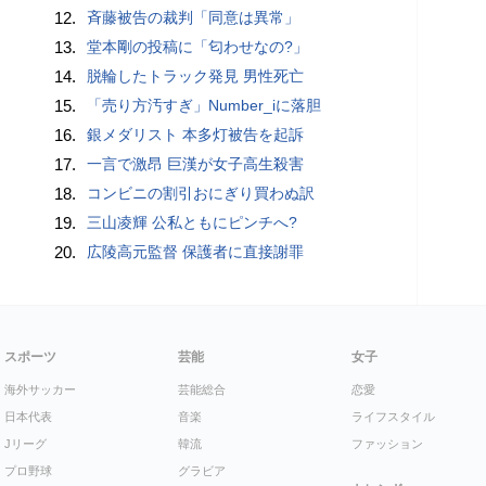
12.
斉藤被告の裁判「同意は異常」
13.
堂本剛の投稿に「匂わせなの?」
14.
脱輪したトラック発見 男性死亡
15.
「売り方汚すぎ」Number_iに落胆
16.
銀メダリスト 本多灯被告を起訴
17.
一言で激昂 巨漢が女子高生殺害
18.
コンビニの割引おにぎり買わぬ訳
19.
三山凌輝 公私ともにピンチへ?
20.
広陵高元監督 保護者に直接謝罪
スポーツ
芸能
女子
海外サッカー
芸能総合
恋愛
日本代表
音楽
ライフスタイル
Jリーグ
韓流
ファッション
プロ野球
グラビア