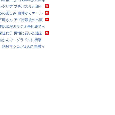
ングリア プチバズりが発生
るの楽しみ 由伸からエール
五郎さん アド街最後の出演
雅紀出演のラジオ番組終了へ
保佳代子 男性に貢いだ過去
あかんで…グラドルに衝撃
、絶対マツコだよね? 赤裸々