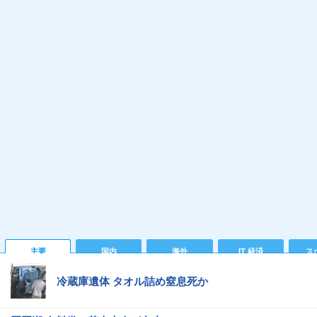
主要
国内
海外
IT 経済
ス
冷蔵庫遺体 タオル詰め窒息死か