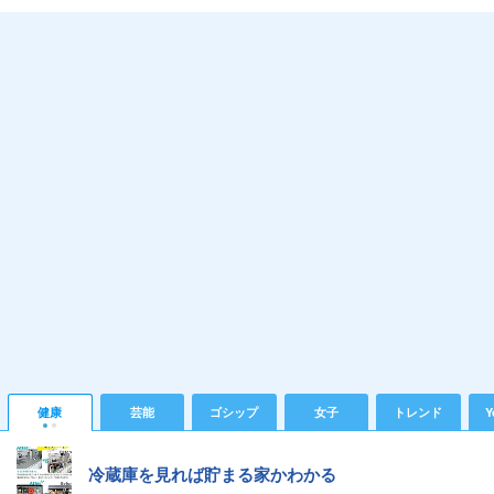
健康
芸能
ゴシップ
女子
トレンド
Y
冷蔵庫を見れば貯まる家かわかる