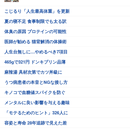
こじるり「人生最高体重」を更新
夏の寝不足 食事制限でも太る訳
体臭の原因 プロテインの可能性
医師が勧める 猫背解消の体操術
人生台無しに…やめるべき7項目
465gで321円 ドンキプリン品薄
麻辣湯 具材次第でカツ丼級に
うつ病患者の本音とNGな接し方
キノコで血糖値スパイクを防ぐ
メンタルに良い影響を与える趣味
「モテるためのヒント」326人に
容姿と寿命 28年追跡で見えた差