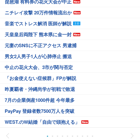
琵琶湖 有料券の花火大会が中止
ニチレイ攻撃 20万件情報流出か
音楽でストレス解消 医師が解説
天皇皇后両陛下 熊本県に金一封
元妻のSNSに不正アクセス 男逮捕
男女2人男子1人が心肺停止 搬送
中止の花火大会、3市が関与否定
「お金使えない症候群」FPが解説
昨夏覇者・沖縄尚学が初戦で敗退
7月の企業倒産1000件超 今年最多
PayPay 登録者数7500万人を突破
WEST.のW結婚「自由で頭抱える」