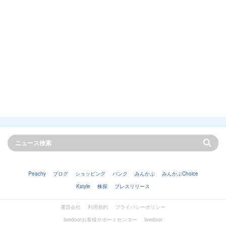
Peachy
ブログ
ショッピング
バンク
みんかぶ
みんかぶChoice
Kstyle
株探
プレスリリース
運営会社
利用規約
プライバシーポリシー
livedoorお客様サポートセンター
livedoor