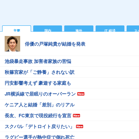
主要
国内
海外
IT 経済
ス
俳優の戸塚純貴が結婚を発表
池袋暴走事故 加害者家族の苦悩
秋篠宮家が「ご静養」されない訳
円安影響考えず 豪遊する家庭も
JR横浜線で居眠りのオーバーラン
ケニア人と結婚「差別」のリアル
長友、FC東京で現役続行を宣言
スクバル「デトロイト戻りたい」
ラグビー選手が熱中症で倒れ死亡