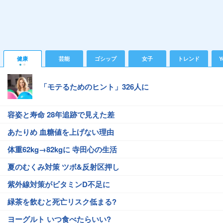
健康
芸能
ゴシップ
女子
トレンド
Y
「モテるためのヒント」326人に
容姿と寿命 28年追跡で見えた差
あたりめ 血糖値を上げない理由
体重62kg→82kgに 寺田心の生活
夏のむくみ対策 ツボ&反射区押し
紫外線対策がビタミンD不足に
緑茶を飲むと死亡リスク低まる?
ヨーグルト いつ食べたらいい?