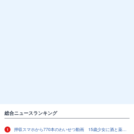
総合ニュースランキング
押収スマホから770本のわいせつ動画 15歳少女に酒と薬飲ませ性的暴行か 54歳男を再逮捕 「薬もありますよ」とSNSで誘い出し
1