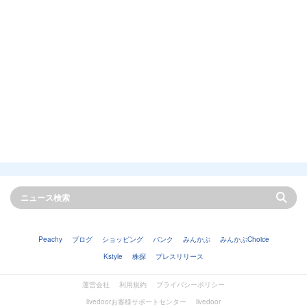
Peachy
ブログ
ショッピング
バンク
みんかぶ
みんかぶChoice
Kstyle
株探
プレスリリース
運営会社
利用規約
プライバシーポリシー
livedoorお客様サポートセンター
livedoor