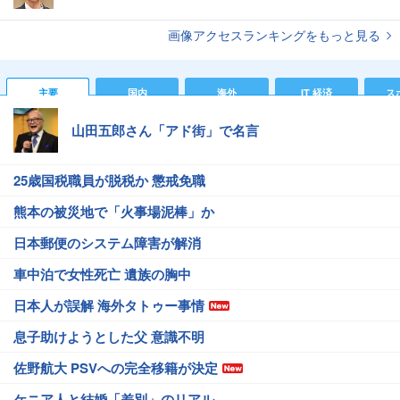
画像アクセスランキングをもっと見る
主要
国内
海外
IT 経済
ス
山田五郎さん「アド街」で名言
25歳国税職員が脱税か 懲戒免職
熊本の被災地で「火事場泥棒」か
日本郵便のシステム障害が解消
車中泊で女性死亡 遺族の胸中
日本人が誤解 海外タトゥー事情
息子助けようとした父 意識不明
佐野航大 PSVへの完全移籍が決定
ケニア人と結婚「差別」のリアル