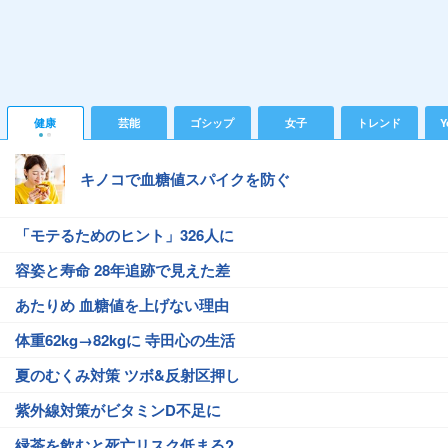
健康
芸能
ゴシップ
女子
トレンド
Y
キノコで血糖値スパイクを防ぐ
「モテるためのヒント」326人に
容姿と寿命 28年追跡で見えた差
あたりめ 血糖値を上げない理由
体重62kg→82kgに 寺田心の生活
夏のむくみ対策 ツボ&反射区押し
紫外線対策がビタミンD不足に
緑茶を飲むと死亡リスク低まる?