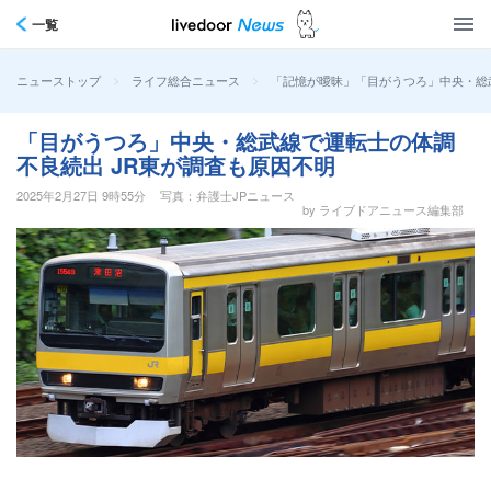
一覧
>
>
「記憶が曖昧」「目がうつろ」中央・総
ニューストップ
ライフ総合ニュース
「目がうつろ」中央・総武線で運転士の体調
不良続出 JR東が調査も原因不明
2025年2月27日 9時55分
写真：弁護士JPニュース
by ライブドアニュース編集部