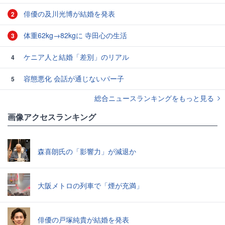
俳優の及川光博が結婚を発表
2
体重62kg→82kgに 寺田心の生活
3
ケニア人と結婚「差別」のリアル
4
容態悪化 会話が通じないパー子
5
総合ニュースランキングをもっと見る
画像アクセスランキング
森喜朗氏の「影響力」が減退か
大阪メトロの列車で「煙が充満」
俳優の戸塚純貴が結婚を発表