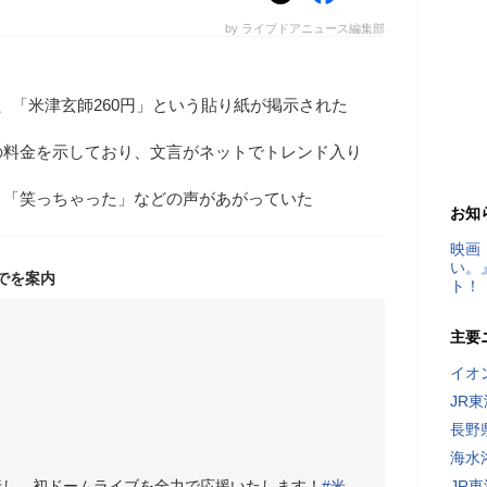
by ライブドアニュース編集部
、「米津玄師260円」という貼り紙が掲示された
の料金を示しており、文言がネットでトレンド入り
」「笑っちゃった」などの声があがっていた
お知
映画
い。
でを案内
ト！
主要
イオ
JR
長野
海水
行し、初ドームライブを全力で応援いたします！
#米
JR