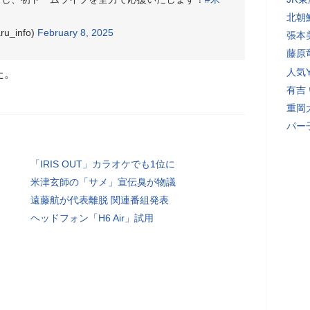
北朝
_info)
February 8, 2025
張本
藤原
人気Y
た。
有吉
重岡
パー
「IRIS OUT」カラオケでも1位に
米津玄師の「サメ」宣伝臭が物議
遠藤航が代表離脱 関連番組発表
ヘッドフォン「H6 Air」試用