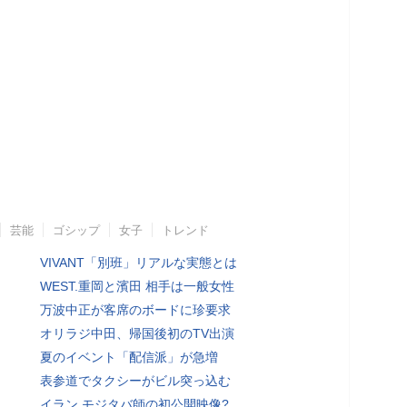
芸能
ゴシップ
女子
トレンド
VIVANT「別班」リアルな実態とは
WEST.重岡と濱田 相手は一般女性
万波中正が客席のボードに珍要求
オリラジ中田、帰国後初のTV出演
夏のイベント「配信派」が急増
表参道でタクシーがビル突っ込む
イラン モジタバ師の初公開映像?