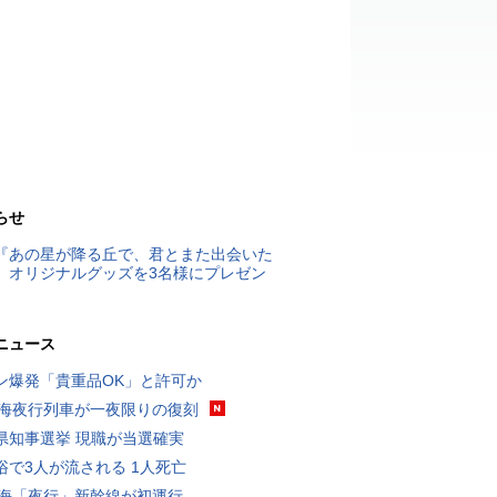
らせ
『あの星が降る丘で、君とまた出会いた
』オリジナルグッズを3名様にプレゼン
ニュース
ン爆発「貴重品OK」と許可か
東海夜行列車が一夜限りの復刻
県知事選挙 現職が当選確実
浴で3人が流される 1人死亡
東海「夜行」新幹線が初運行