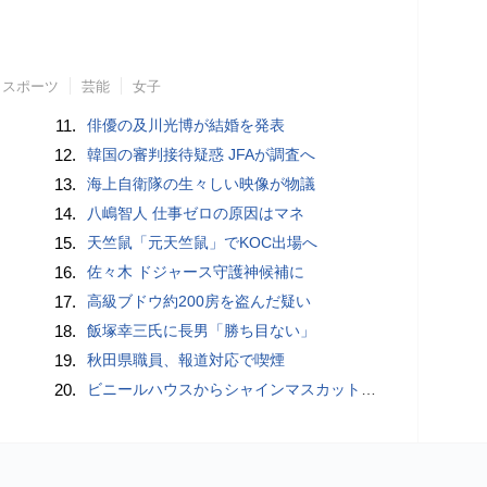
スポーツ
芸能
女子
11.
俳優の及川光博が結婚を発表
12.
韓国の審判接待疑惑 JFAが調査へ
13.
海上自衛隊の生々しい映像が物議
14.
八嶋智人 仕事ゼロの原因はマネ
15.
天竺鼠「元天竺鼠」でKOC出場へ
16.
佐々木 ドジャース守護神候補に
17.
高級ブドウ約200房を盗んだ疑い
18.
飯塚幸三氏に長男「勝ち目ない」
19.
秋田県職員、報道対応で喫煙
20.
ビニールハウスからシャインマスカット約200房を盗んだ疑い ネットで販売か 無職の男（42）逮捕 岡山県警