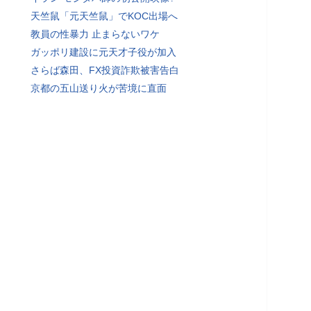
天竺鼠「元天竺鼠」でKOC出場へ
教員の性暴力 止まらないワケ
ガッポリ建設に元天才子役が加入
さらば森田、FX投資詐欺被害告白
京都の五山送り火が苦境に直面