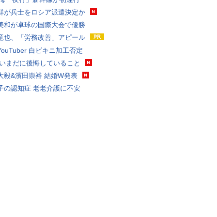
鮮が兵士をロシア派遣決定か
美和が卓球の国際大会で優勝
竜也、「労務改善」アピール
ouTuber 白ビキニ加工否定
 いまだに後悔していること
大毅&濱田崇裕 結婚W発表
子の認知症 老老介護に不安