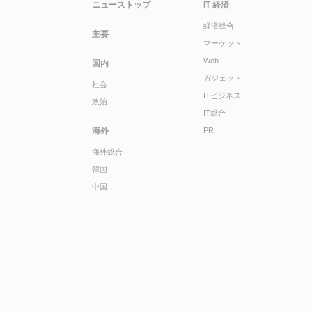
ニューストップ
IT 経済
経済総合
主要
マーケット
Web
国内
ガジェット
社会
ITビジネス
政治
IT総合
海外
PR
海外総合
韓国
中国