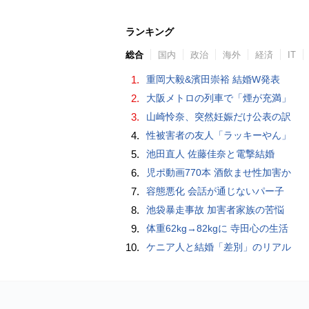
ランキング
総合
国内
政治
海外
経済
IT
1.
重岡大毅&濱田崇裕 結婚W発表
2.
大阪メトロの列車で「煙が充満」
3.
山崎怜奈、突然妊娠だけ公表の訳
4.
性被害者の友人「ラッキーやん」
5.
池田直人 佐藤佳奈と電撃結婚
6.
児ポ動画770本 酒飲ませ性加害か
7.
容態悪化 会話が通じないパー子
8.
池袋暴走事故 加害者家族の苦悩
9.
体重62kg→82kgに 寺田心の生活
10.
ケニア人と結婚「差別」のリアル