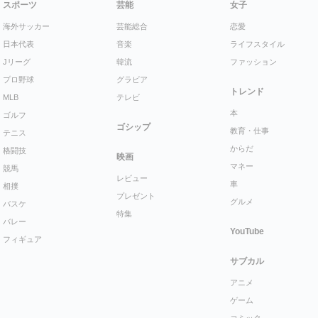
スポーツ
芸能
女子
海外サッカー
芸能総合
恋愛
日本代表
音楽
ライフスタイル
Jリーグ
韓流
ファッション
プロ野球
グラビア
トレンド
MLB
テレビ
本
ゴルフ
ゴシップ
教育・仕事
テニス
からだ
格闘技
映画
マネー
競馬
レビュー
車
相撲
プレゼント
グルメ
バスケ
特集
バレー
YouTube
フィギュア
サブカル
アニメ
ゲーム