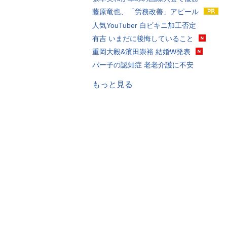
藤原竜也、「労務改善」アピール
人気YouTuber 白ビキニ加工否定
有吉 いまだに後悔していること
重岡大毅&濱田崇裕 結婚W発表
パー子の認知症 老老介護に不安
もっと見る