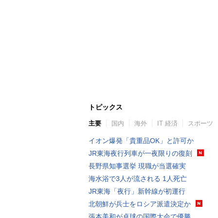
トピックス
主要
国内
海外
IT 経済
スポーツ
イオン爆発「貴重品OK」と許可か
JR東海夜行列車が一夜限りの復刻
長野県知事選挙 現職が当選確実
海水浴で3人が流される 1人死亡
JR東海「夜行」新幹線が初運行
北朝鮮が兵士をロシア派遣決定か
張本美和が卓球の国際大会で優勝