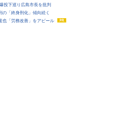
原爆投下巡り広島市長を批判
刑の「終身刑化」傾向続く
竜也「労務改善」をアピール