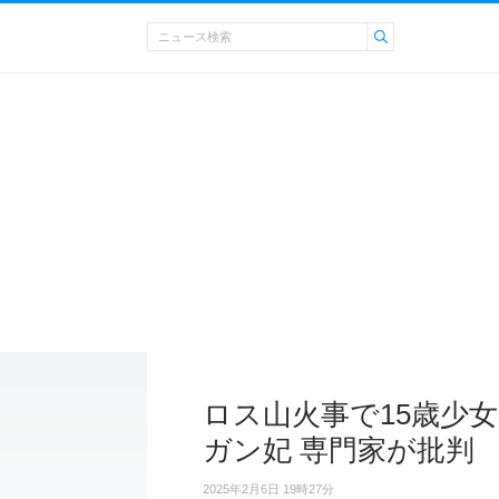
ロス山火事で15歳少
ガン妃 専門家が批判
2025年2月6日 19時27分