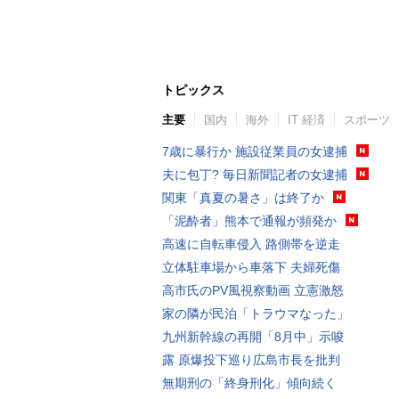
トピックス
主要
国内
海外
IT 経済
スポーツ
7歳に暴行か 施設従業員の女逮捕
夫に包丁? 毎日新聞記者の女逮捕
関東「真夏の暑さ」は終了か
「泥酔者」熊本で通報が頻発か
高速に自転車侵入 路側帯を逆走
立体駐車場から車落下 夫婦死傷
高市氏のPV風視察動画 立憲激怒
家の隣が民泊「トラウマなった」
九州新幹線の再開「8月中」示唆
露 原爆投下巡り広島市長を批判
無期刑の「終身刑化」傾向続く