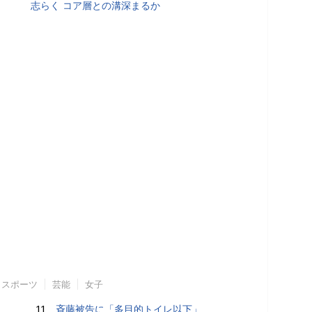
志らく コア層との溝深まるか
スポーツ
芸能
女子
11.
斉藤被告に「多目的トイレ以下」