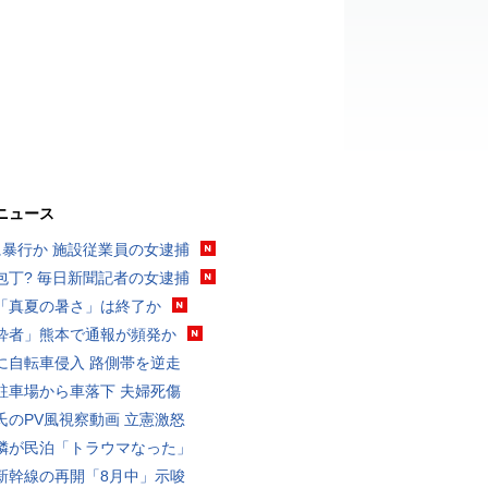
ニュース
に暴行か 施設従業員の女逮捕
包丁? 毎日新聞記者の女逮捕
「真夏の暑さ」は終了か
酔者」熊本で通報が頻発か
に自転車侵入 路側帯を逆走
駐車場から車落下 夫婦死傷
氏のPV風視察動画 立憲激怒
隣が民泊「トラウマなった」
新幹線の再開「8月中」示唆