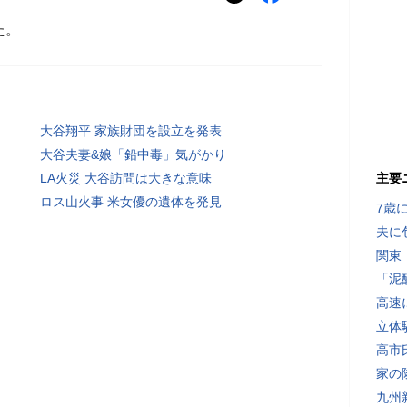
た。
大谷翔平 家族財団を設立を発表
大谷夫妻&娘「鉛中毒」気がかり
LA火災 大谷訪問は大きな意味
主要
ロス山火事 米女優の遺体を発見
7歳
夫に
関東
「泥
高速
立体
高市
家の
九州