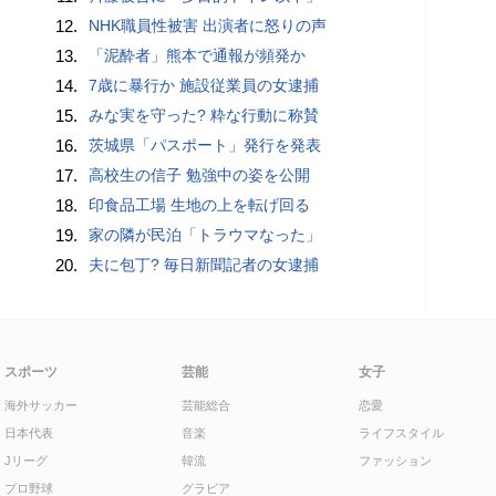
12.
NHK職員性被害 出演者に怒りの声
13.
「泥酔者」熊本で通報が頻発か
14.
7歳に暴行か 施設従業員の女逮捕
15.
みな実を守った? 粋な行動に称賛
16.
茨城県「パスポート」発行を発表
17.
高校生の信子 勉強中の姿を公開
18.
印食品工場 生地の上を転げ回る
19.
家の隣が民泊「トラウマなった」
20.
夫に包丁? 毎日新聞記者の女逮捕
スポーツ
芸能
女子
海外サッカー
芸能総合
恋愛
日本代表
音楽
ライフスタイル
Jリーグ
韓流
ファッション
プロ野球
グラビア