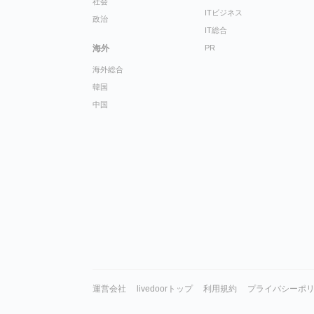
社会
ITビジネス
政治
IT総合
海外
PR
海外総合
韓国
中国
運営会社
livedoorトップ
利用規約
プライバシーポ