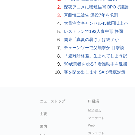
2.
深夜アニメに喫煙描写 BPOで議論
3.
斉藤慎二被告 懲役7年を求刑
4.
大量注文キャンセル43億円以上か
5.
レストランで192人食中毒 静岡
6.
関東「真夏の暑さ」は終了か
7.
チェーンソーで父襲撃か 目撃談
8.
「避難所格差」生まれてしまう訳
9.
90歳患者を殴る? 看護助手を逮捕
10.
客を閉め出します SAで徹底対策
ニューストップ
IT 経済
経済総合
主要
マーケット
Web
国内
ガジェット