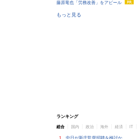
藤原竜也「労務改善」をアピール
もっと見る
ランキング
総合
国内
政治
海外
経済
IT
1.
中日が新庄監督招聘を検討か