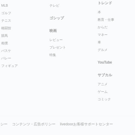
トレンド
MLB
テレビ
本
ゴルフ
ゴシップ
教育・仕事
テニス
からだ
格闘技
映画
マネー
競馬
レビュー
車
相撲
プレゼント
グルメ
バスケ
特集
バレー
YouTube
フィギュア
サブカル
アニメ
ゲーム
コミック
リシー
コンテンツ・広告ポリシー
livedoorお客様サポートセンター