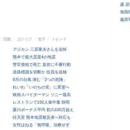
露 
無期
藤原
芸能
ゴシップ
女子
トレンド
アジカン 三原重夫さんを追悼
熊本で最大震度4の地震
警官発砲で死亡 直前に不審行動
道路標識を切断か 役員を送検
8月の台風 潜む「2つの危険」
れいわ「いのちの党」に変更へ
映画スパイダーマン ソニー最高
レストランで192人食中毒 静岡
夏のボーナス平均 初の100万超え
任天堂 熊本地震被災者へ対応も
女性はねる「無呼吸」治療せず