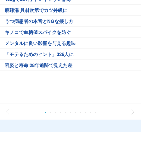
麻辣湯 具材次第でカツ丼級に
うつ病患者の本音とNGな接し方
キノコで血糖値スパイクを防ぐ
メンタルに良い影響を与える趣味
「モテるためのヒント」326人に
容姿と寿命 28年追跡で見えた差