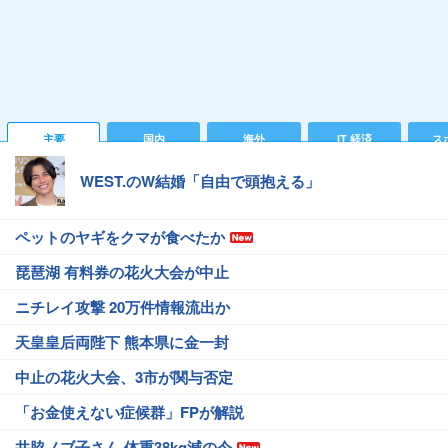
主要
国内
海外
IT 経済
ス
WEST.のW結婚「自由で頭抱える」
ペットのヤギをクマが食べたか
琵琶湖 有料券の花火大会が中止
ニチレイ攻撃 20万件情報流出か
天皇皇后両陛下 熊本県に金一封
中止の花火大会、3市が関与否定
「お金使えない症候群」FPが解説
井脇ノブ子さん 体重38kg減の今