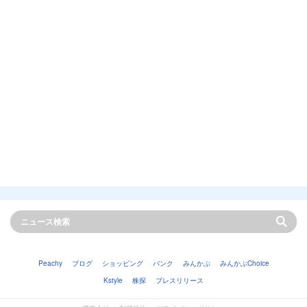
Peachy
ブログ
ショッピング
バンク
みんかぶ
みんかぶChoice
Kstyle
株探
プレスリリース