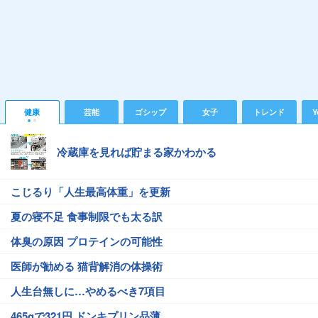
健康
芸能
ゴシップ
女子
トレンド
Y
冷蔵庫を見れば貯まる家かわかる
こじるり「人生最高体重」を更新
夏の寝不足 食事制限でも太る訳
体臭の原因 プロテインの可能性
医師が勧める 猫背解消の体操術
人生台無しに…やめるべき7項目
465gで321円 ドンキプリン品薄