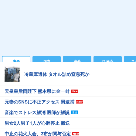
主要
国内
海外
IT 経済
ス
冷蔵庫遺体 タオル詰め窒息死か
天皇皇后両陛下 熊本県に金一封
元妻のSNSに不正アクセス 男逮捕
音楽でストレス解消 医師が解説
男女2人男子1人が心肺停止 搬送
中止の花火大会、3市が関与否定