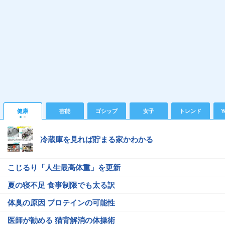
健康
芸能
ゴシップ
女子
トレンド
Y
冷蔵庫を見れば貯まる家かわかる
こじるり「人生最高体重」を更新
夏の寝不足 食事制限でも太る訳
体臭の原因 プロテインの可能性
医師が勧める 猫背解消の体操術