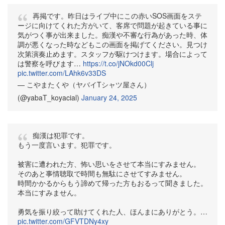
再掲です。昨日はライブ中にこの赤いSOS画面をステ
ージに向けてくれた方がいて、客席で問題が起きている事に
気がつく事が出来ました。痴漢や不審な行為があった時、体
調が悪くなった時などもこの画面を掲げてください。見つけ
次第演奏止めます。スタッフが駆けつけます。場合によって
は警察を呼びます…
https://t.co/jNOkd00Clj
pic.twitter.com/LAhk6v33DS
— こやまたくや（ヤバイTシャツ屋さん）
(@yabaT_koyacial)
January 24, 2025
痴漢は犯罪です。
もう一度言います。犯罪です。
被害に遭われた方、怖い思いをさせて本当にすみません。
そのあと事情聴取で時間も無駄にさせてすみません。
時間かかるからもう諦めて帰った方もおるって聞きました。
本当にすみません。
勇気を振り絞って助けてくれた人、ほんまにありがとう。…
pic.twitter.com/GFVTDNy4xy