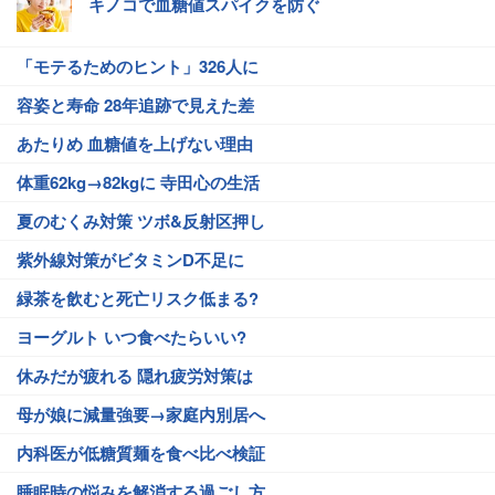
キノコで血糖値スパイクを防ぐ
「モテるためのヒント」326人に
容姿と寿命 28年追跡で見えた差
あたりめ 血糖値を上げない理由
体重62kg→82kgに 寺田心の生活
夏のむくみ対策 ツボ&反射区押し
紫外線対策がビタミンD不足に
緑茶を飲むと死亡リスク低まる?
ヨーグルト いつ食べたらいい?
休みだが疲れる 隠れ疲労対策は
母が娘に減量強要→家庭内別居へ
内科医が低糖質麺を食べ比べ検証
睡眠時の悩みを解消する過ごし方