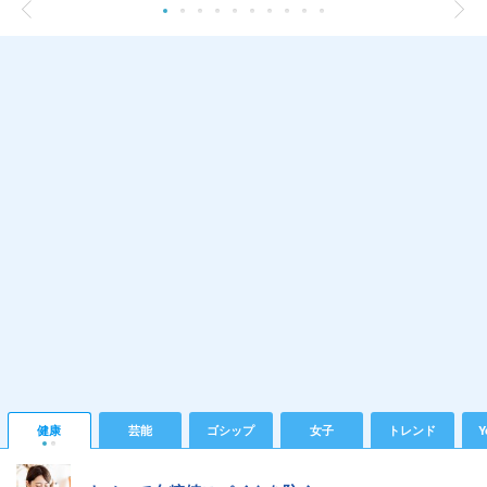
健康
芸能
ゴシップ
女子
トレンド
Y