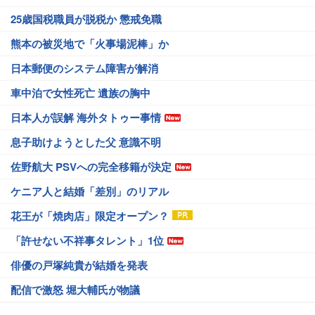
25歳国税職員が脱税か 懲戒免職
熊本の被災地で「火事場泥棒」か
日本郵便のシステム障害が解消
車中泊で女性死亡 遺族の胸中
日本人が誤解 海外タトゥー事情
息子助けようとした父 意識不明
佐野航大 PSVへの完全移籍が決定
ケニア人と結婚「差別」のリアル
花王が「焼肉店」限定オープン？
「許せない不祥事タレント」1位
俳優の戸塚純貴が結婚を発表
配信で激怒 堀大輔氏が物議