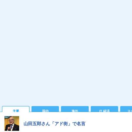
主要
国内
海外
IT 経済
ス
山田五郎さん「アド街」で名言