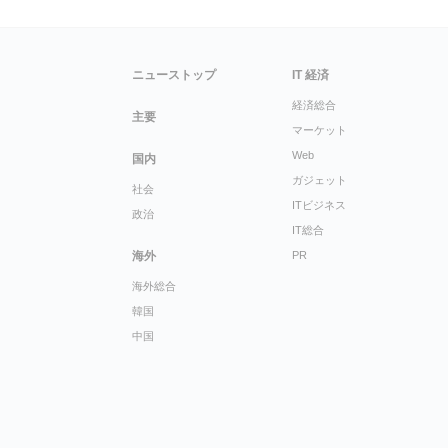
ニューストップ
IT 経済
経済総合
主要
マーケット
Web
国内
ガジェット
社会
ITビジネス
政治
IT総合
海外
PR
海外総合
韓国
中国