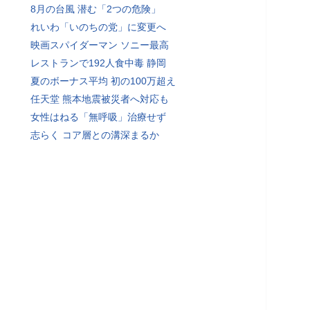
8月の台風 潜む「2つの危険」
れいわ「いのちの党」に変更へ
映画スパイダーマン ソニー最高
レストランで192人食中毒 静岡
夏のボーナス平均 初の100万超え
任天堂 熊本地震被災者へ対応も
女性はねる「無呼吸」治療せず
志らく コア層との溝深まるか