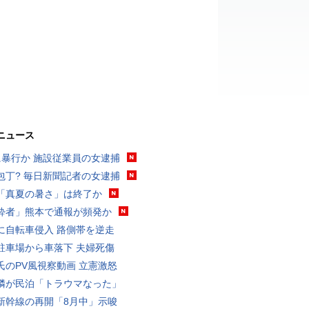
ニュース
に暴行か 施設従業員の女逮捕
包丁? 毎日新聞記者の女逮捕
「真夏の暑さ」は終了か
酔者」熊本で通報が頻発か
に自転車侵入 路側帯を逆走
駐車場から車落下 夫婦死傷
氏のPV風視察動画 立憲激怒
隣が民泊「トラウマなった」
新幹線の再開「8月中」示唆