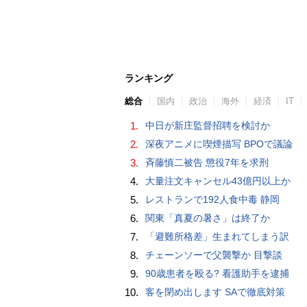
ランキング
総合
国内
政治
海外
経済
IT
1.
中日が新庄監督招聘を検討か
2.
深夜アニメに喫煙描写 BPOで議論
3.
斉藤慎二被告 懲役7年を求刑
4.
大量注文キャンセル43億円以上か
5.
レストランで192人食中毒 静岡
6.
関東「真夏の暑さ」は終了か
7.
「避難所格差」生まれてしまう訳
8.
チェーンソーで父襲撃か 目撃談
9.
90歳患者を殴る? 看護助手を逮捕
10.
客を閉め出します SAで徹底対策