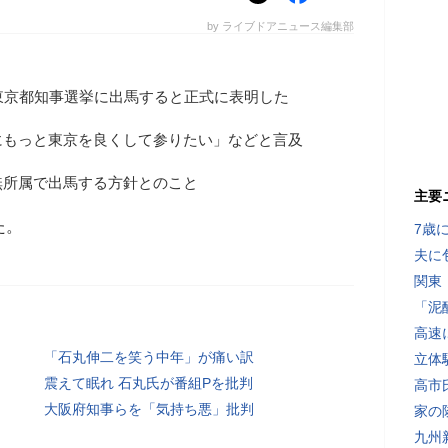
by ライブドアニュース編集部
東京都知事選挙に出馬すると正式に表明した
にもっと東京を良くして参りたい」などと言及
無所属で出馬する方針とのこと
主要
た。
7歳
夫に
関東
「泥
高速
「石丸伸二を笑う中年」が痛い訳
立体
震えて眠れ 石丸氏が番組Pを批判
高市
大阪府知事らを「気持ち悪」批判
家の
九州