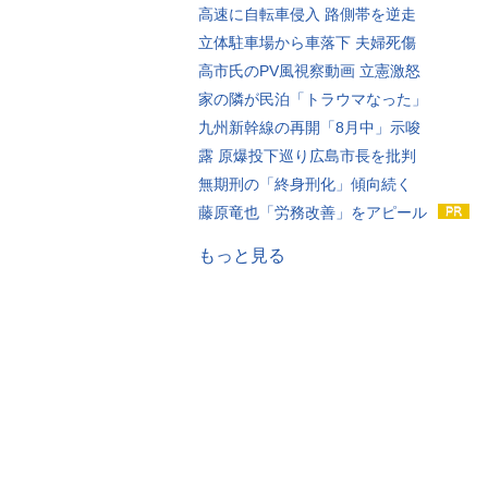
高速に自転車侵入 路側帯を逆走
立体駐車場から車落下 夫婦死傷
高市氏のPV風視察動画 立憲激怒
家の隣が民泊「トラウマなった」
九州新幹線の再開「8月中」示唆
露 原爆投下巡り広島市長を批判
無期刑の「終身刑化」傾向続く
藤原竜也「労務改善」をアピール
もっと見る