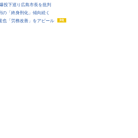
原爆投下巡り広島市長を批判
刑の「終身刑化」傾向続く
竜也「労務改善」をアピール