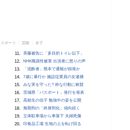
スポーツ
芸能
女子
11.
斉藤被告に「多目的トイレ以下」
12.
NHK職員性被害 出演者に怒りの声
13.
「泥酔者」熊本で通報が頻発か
14.
7歳に暴行か 施設従業員の女逮捕
15.
みな実を守った? 粋な行動に称賛
16.
茨城県「パスポート」発行を発表
17.
高校生の信子 勉強中の姿を公開
18.
無期刑の「終身刑化」傾向続く
19.
立体駐車場から車落下 夫婦死傷
20.
印食品工場 生地の上を転げ回る