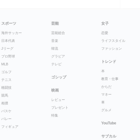
スポーツ
芸能
女子
海外サッカー
芸能総合
恋愛
日本代表
音楽
ライフスタイル
Jリーグ
韓流
ファッション
プロ野球
グラビア
トレンド
MLB
テレビ
本
ゴルフ
ゴシップ
教育・仕事
テニス
からだ
格闘技
映画
マネー
競馬
レビュー
車
相撲
プレゼント
グルメ
バスケ
特集
バレー
YouTube
フィギュア
サブカル