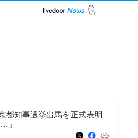
京都知事選挙出馬を正式表明
…」