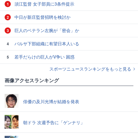
須江監督 女子部員に3条件提示
1
中日が新庄監督招聘を検討か
2
巨人のベテラン左腕が「密会」か
3
バルサ下部組織に有望日本人いる
4
若手だらけの巨人がV争い 困惑
5
スポーツニュースランキングをもっと見る
画像アクセスランキング
俳優の及川光博が結婚を発表
朝ドラ 次週予告に「ゲンナリ」