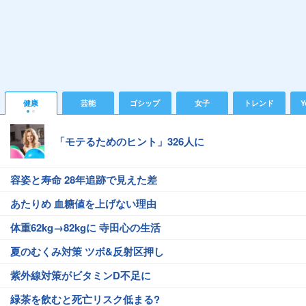
健康
芸能
ゴシップ
女子
トレンド
Y
「モテるためのヒント」326人に
容姿と寿命 28年追跡で見えた差
あたりめ 血糖値を上げない理由
体重62kg→82kgに 寺田心の生活
夏のむくみ対策 ツボ&反射区押し
紫外線対策がビタミンD不足に
緑茶を飲むと死亡リスク低まる?