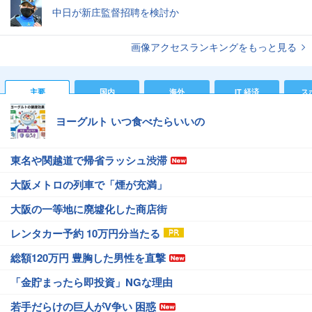
中日が新庄監督招聘を検討か
画像アクセスランキングをもっと見る
主要
国内
海外
IT 経済
ス
ヨーグルト いつ食べたらいいの
東名や関越道で帰省ラッシュ渋滞
大阪メトロの列車で「煙が充満」
大阪の一等地に廃墟化した商店街
レンタカー予約 10万円分当たる
総額120万円 豊胸した男性を直撃
「金貯まったら即投資」NGな理由
若手だらけの巨人がV争い 困惑