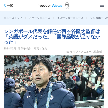
一覧
>
>
>
シンガポール
ニューストップ
スポーツニュース
海外サッカーニュース
シンガポール代表を解任の西ヶ谷隆之監督は
「英語がダメだった」「国際経験が足りなか
った」
2024年2月1日 7時40分
写真：Qoly
by ライブドアニュース編集部