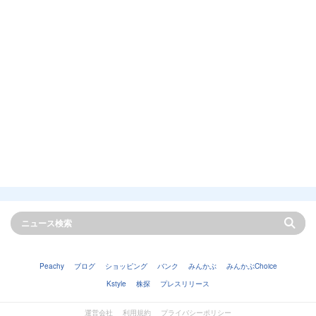
Peachy
ブログ
ショッピング
バンク
みんかぶ
みんかぶChoice
Kstyle
株探
プレスリリース
運営会社
利用規約
プライバシーポリシー