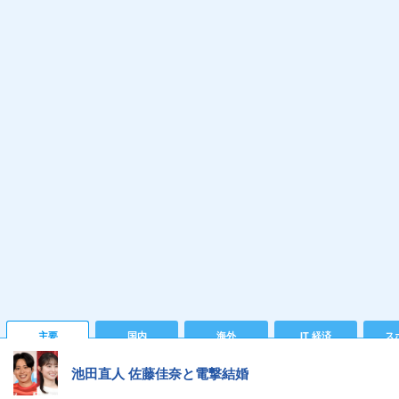
主要
国内
海外
IT 経済
ス
池田直人 佐藤佳奈と電撃結婚