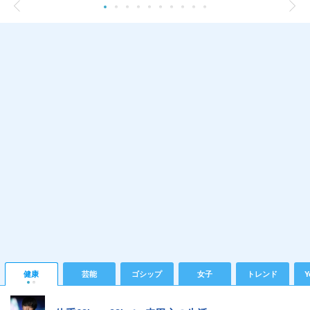
健康
芸能
ゴシップ
女子
トレンド
Y