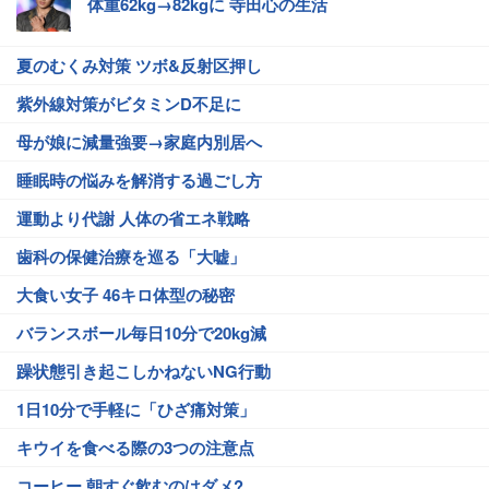
体重62kg→82kgに 寺田心の生活
夏のむくみ対策 ツボ&反射区押し
紫外線対策がビタミンD不足に
母が娘に減量強要→家庭内別居へ
睡眠時の悩みを解消する過ごし方
運動より代謝 人体の省エネ戦略
歯科の保健治療を巡る「大嘘」
大食い女子 46キロ体型の秘密
バランスボール毎日10分で20kg減
躁状態引き起こしかねないNG行動
1日10分で手軽に「ひざ痛対策」
キウイを食べる際の3つの注意点
コーヒー 朝すぐ飲むのはダメ?