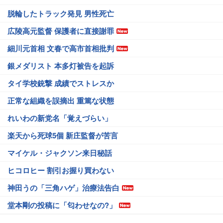
脱輪したトラック発見 男性死亡
広陵高元監督 保護者に直接謝罪
細川元首相 文春で高市首相批判
銀メダリスト 本多灯被告を起訴
タイ学校銃撃 成績でストレスか
正常な組織を誤摘出 重篤な状態
れいわの新党名「覚えづらい」
楽天から死球5個 新庄監督が苦言
マイケル・ジャクソン来日秘話
ヒコロヒー 割引お握り買わない
神田うの「三角ハゲ」治療法告白
堂本剛の投稿に「匂わせなの?」