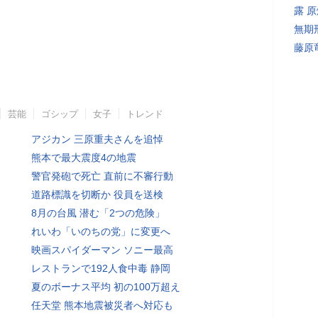
露 
無期
藤原
芸能
ゴシップ
女子
トレンド
アジカン 三原重夫さんを追悼
熊本で最大震度4の地震
警官発砲で死亡 直前に不審行動
道路標識を切断か 役員を送検
8月の台風 潜む「2つの危険」
れいわ「いのちの党」に変更へ
映画スパイダーマン ソニー最高
レストランで192人食中毒 静岡
夏のボーナス平均 初の100万超え
任天堂 熊本地震被災者へ対応も