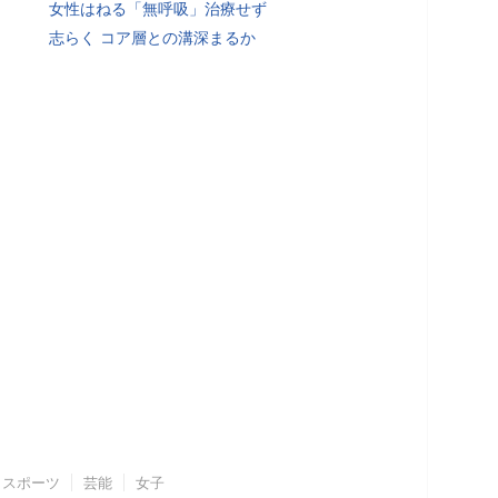
女性はねる「無呼吸」治療せず
志らく コア層との溝深まるか
スポーツ
芸能
女子