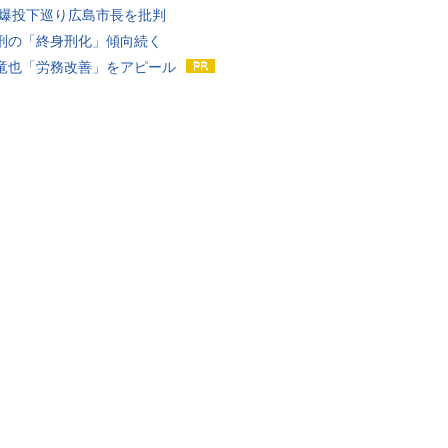
原爆投下巡り広島市長を批判
刑の「終身刑化」傾向続く
竜也「労務改善」をアピール