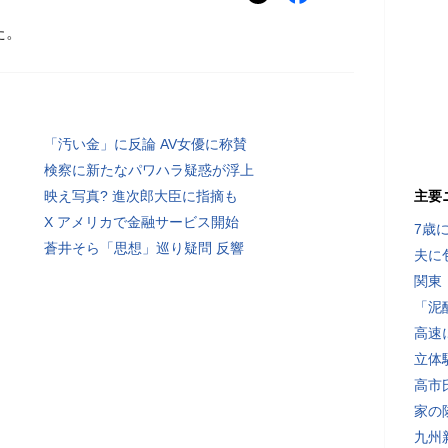
た。
「汚い金」に反論 AV女優に称賛
検察に新たなパワハラ疑惑が浮上
映え写真? 進次郎大臣に指摘も
主要
X アメリカで金融サービス開始
7歳
蒼井そら「思想」巡り疑問 反響
夫に
関東
「泥
高速
立体
高市
家の
九州