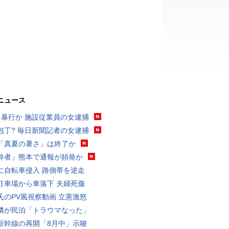
ニュース
に暴行か 施設従業員の女逮捕
包丁? 毎日新聞記者の女逮捕
「真夏の暑さ」は終了か
酔者」熊本で通報が頻発か
に自転車侵入 路側帯を逆走
駐車場から車落下 夫婦死傷
氏のPV風視察動画 立憲激怒
隣が民泊「トラウマなった」
新幹線の再開「8月中」示唆