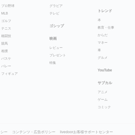
プロ野球
グラビア
トレンド
MLB
テレビ
本
ゴルフ
ゴシップ
教育・仕事
テニス
からだ
格闘技
映画
マネー
競馬
レビュー
車
相撲
プレゼント
グルメ
バスケ
特集
バレー
YouTube
フィギュア
サブカル
アニメ
ゲーム
コミック
リシー
コンテンツ・広告ポリシー
livedoorお客様サポートセンター