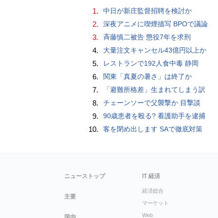
1.
中日が新庄監督招聘を検討か
2.
深夜アニメに喫煙描写 BPOで議論
3.
斉藤慎二被告 懲役7年を求刑
4.
大量注文キャンセル43億円以上か
5.
レストランで192人食中毒 静岡
6.
関東「真夏の暑さ」は終了か
7.
「避難所格差」生まれてしまう訳
8.
チェーンソーで父襲撃か 目撃談
9.
90歳患者を殴る? 看護助手を逮捕
10.
客を閉め出します SAで徹底対策
ニューストップ
IT 経済
経済総合
主要
マーケット
Web
国内