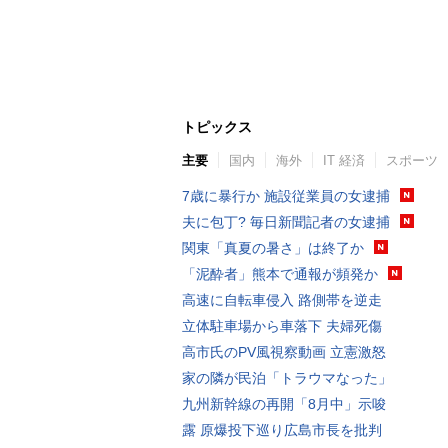
トピックス
主要
国内
海外
IT 経済
スポーツ
7歳に暴行か 施設従業員の女逮捕
夫に包丁? 毎日新聞記者の女逮捕
関東「真夏の暑さ」は終了か
「泥酔者」熊本で通報が頻発か
高速に自転車侵入 路側帯を逆走
立体駐車場から車落下 夫婦死傷
高市氏のPV風視察動画 立憲激怒
家の隣が民泊「トラウマなった」
九州新幹線の再開「8月中」示唆
露 原爆投下巡り広島市長を批判