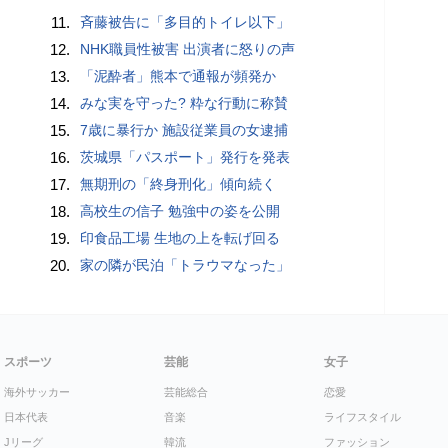
11.
斉藤被告に「多目的トイレ以下」
12.
NHK職員性被害 出演者に怒りの声
13.
「泥酔者」熊本で通報が頻発か
14.
みな実を守った? 粋な行動に称賛
15.
7歳に暴行か 施設従業員の女逮捕
16.
茨城県「パスポート」発行を発表
17.
無期刑の「終身刑化」傾向続く
18.
高校生の信子 勉強中の姿を公開
19.
印食品工場 生地の上を転げ回る
20.
家の隣が民泊「トラウマなった」
スポーツ
芸能
女子
海外サッカー
芸能総合
恋愛
日本代表
音楽
ライフスタイル
Jリーグ
韓流
ファッション