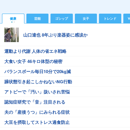
健康
芸能
ゴシップ
女子
トレンド
Y
山口達也 8年ぶり楽器姿に感涙か
運動より代謝 人体の省エネ戦略
大食い女子 46キロ体型の秘密
バランスボール毎日10分で20kg減
躁状態引き起こしかねないNG行動
アトピーで「汚い」扱いされ苦悩
認知症研究で「音」注目される
夫の「産後うつ」にみられる症状
大豆を摂取してストレス過食防止