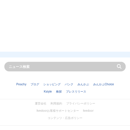
Peachy
ブログ
ショッピング
バンク
みんかぶ
みんかぶChoice
Kstyle
株探
プレスリリース
運営会社
利用規約
プライバシーポリシー
livedoorお客様サポートセンター
livedoor
コンテンツ・広告ポリシー