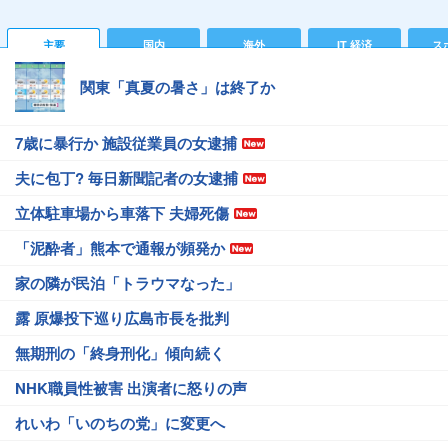
主要
国内
海外
IT 経済
ス
関東「真夏の暑さ」は終了か
7歳に暴行か 施設従業員の女逮捕
夫に包丁? 毎日新聞記者の女逮捕
立体駐車場から車落下 夫婦死傷
「泥酔者」熊本で通報が頻発か
家の隣が民泊「トラウマなった」
露 原爆投下巡り広島市長を批判
無期刑の「終身刑化」傾向続く
NHK職員性被害 出演者に怒りの声
れいわ「いのちの党」に変更へ