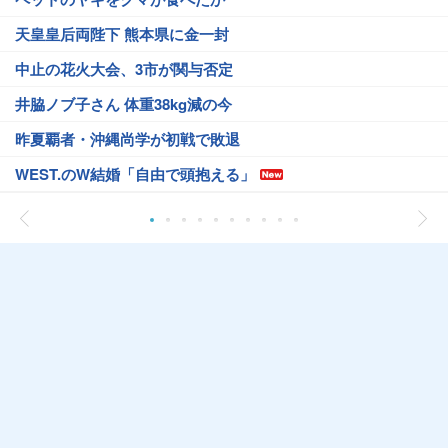
天皇皇后両陛下 熊本県に金一封
中止の花火大会、3市が関与否定
井脇ノブ子さん 体重38kg減の今
昨夏覇者・沖縄尚学が初戦で敗退
WEST.のW結婚「自由で頭抱える」