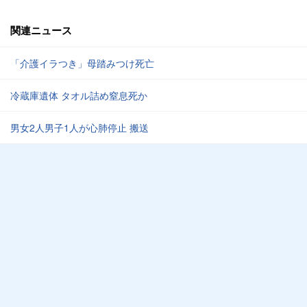
関連ニュース
「介護イラつき」母踏みつけ死亡
冷蔵庫遺体 タオル詰め窒息死か
男女2人男子1人が心肺停止 搬送