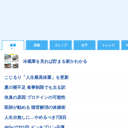
健康
芸能
ゴシップ
女子
トレンド
Y
冷蔵庫を見れば貯まる家かわかる
こじるり「人生最高体重」を更新
夏の寝不足 食事制限でも太る訳
体臭の原因 プロテインの可能性
医師が勧める 猫背解消の体操術
人生台無しに…やめるべき7項目
465gで321円 ドンキプリン品薄