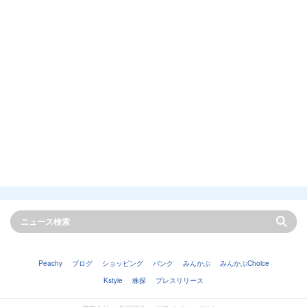
Peachy
ブログ
ショッピング
バンク
みんかぶ
みんかぶChoice
Kstyle
株探
プレスリリース