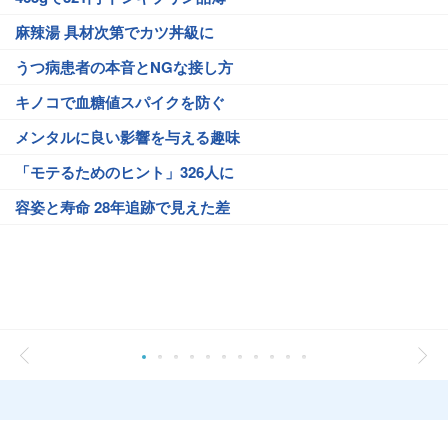
麻辣湯 具材次第でカツ丼級に
うつ病患者の本音とNGな接し方
キノコで血糖値スパイクを防ぐ
メンタルに良い影響を与える趣味
「モテるためのヒント」326人に
容姿と寿命 28年追跡で見えた差