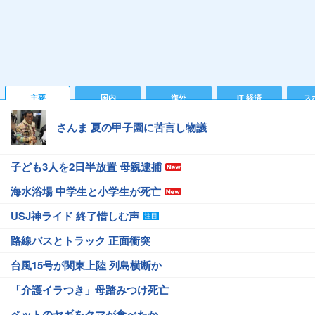
主要
国内
海外
IT 経済
ス
さんま 夏の甲子園に苦言し物議
子ども3人を2日半放置 母親逮捕
海水浴場 中学生と小学生が死亡
USJ神ライド 終了惜しむ声
路線バスとトラック 正面衝突
台風15号が関東上陸 列島横断か
「介護イラつき」母踏みつけ死亡
ペットのヤギをクマが食べたか