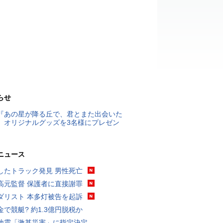
らせ
『あの星が降る丘で、君とまた出会いた
』オリジナルグッズを3名様にプレゼン
ニュース
したトラック発見 男性死亡
高元監督 保護者に直接謝罪
ダリスト 本多灯被告を起訴
金で競艇? 約1.3億円脱税か
地震「激甚災害」に指定決定