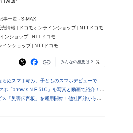
witter
一覧 - S-MAX
売情報 | ドコモオンラインショップ | NTTドコモ
オンラインショップ | NTTドコモ
モオンラインショップ | NTTドコモ
みんなの感想は？
秋吉 健のArcaic Singularity：神頼みならぬスマホ頼み。子どものスマホデビューで保護者が抱える悩みからモバイルリテラシーを考える【コラム】
NTTドコモの5G対応スタンダードスマホ「arrow s N F-51C」を写真と動画で紹介！環境に配慮したサステナブル機でサポート期間も充実【レポート】
楽天モバイル、自前で安否確認サービス「災害伝言板」を運用開始！他社回線からも利用可能。楽天回線でもデータ通信の利用量にカウント