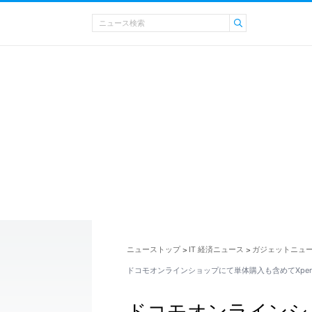
ニューストップ
IT 経済ニュース
ガジェットニュ
>
>
ドコモオンラインショップにて単体購入も含めてXperia 
ドコモオンラインシ