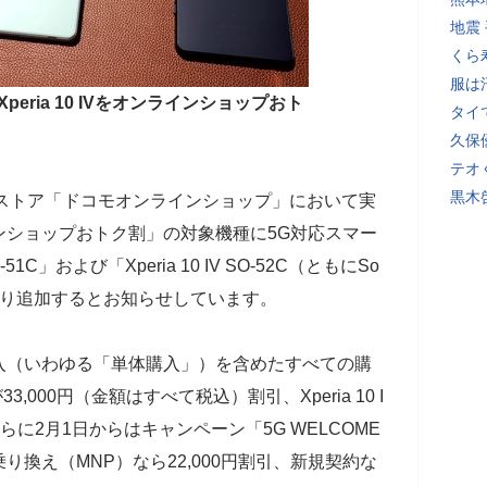
地震
くら
服は
VとXperia 10 IVをオンラインショップおト
タイ
久保
テオ
黒木
bストア「
ドコモオンラインショップ」において実
ンショップおトク割」の対象機種に5G対応スマー
51C」および「Xperia 10 IV SO-52C（ともにSo
0時より追加するとお知らせしています。
入（いわゆる「単体購入」）を含めたすべての購
Cが33,000円（金額はすべて税込）割引、Xperia 10 I
、さらに2月1日からはキャンペーン「5G WELCOME
換え（MNP）なら22,000円割引、新規契約な