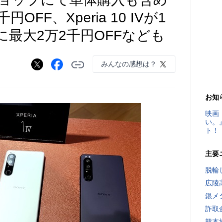
3千円OFF、Xperia 10 IVが1
に最大2万2千円OFFなども
みんなの感想は？
お知
映画
い。
ト！
主要
脱輪
広陵
銀メ
詐取
熊本