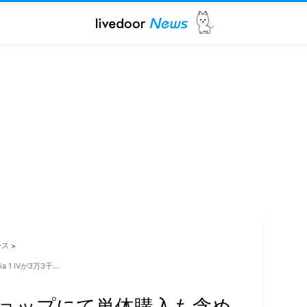
ース
>
1 IVが3万3千…
ョップにて単体購入も含め