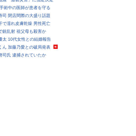
 手術中の医師が患者を守る
寿司 閉店間際の大盛り話題
汗で濡れ皮膚乾燥 男性死亡
で銃乱射 祖父母も殺害か
優太 10代女性との結婚報告
くん 加藤乃愛との破局発表
啓司氏 逮捕されていたか