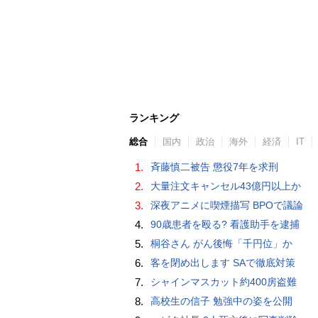
ランキング
総合
国内
政治
海外
経済
IT
1.
斉藤慎二被告 懲役7年を求刑
2.
大量注文キャンセル43億円以上か
3.
深夜アニメに喫煙描写 BPOで議論
4.
90歳患者を殴る? 看護助手を逮捕
5.
桐谷さん がん後悔「千円位」か
6.
客を閉め出します SAで徹底対策
7.
シャインマスカット約400房盗難
8.
高校生の信子 勉強中の姿を公開