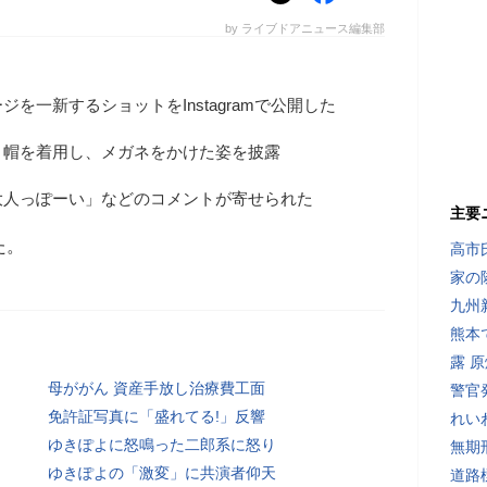
by ライブドアニュース編集部
を一新するショットをInstagramで公開した
ト帽を着用し、メガネをかけた姿を披露
大人っぽーい」などのコメントが寄せられた
主要
た。
高市
家の
九州
熊本
露 
母ががん 資産手放し治療費工面
警官
免許証写真に「盛れてる!」反響
れい
ゆきぽよに怒鳴った二郎系に怒り
無期
ゆきぽよの「激変」に共演者仰天
道路