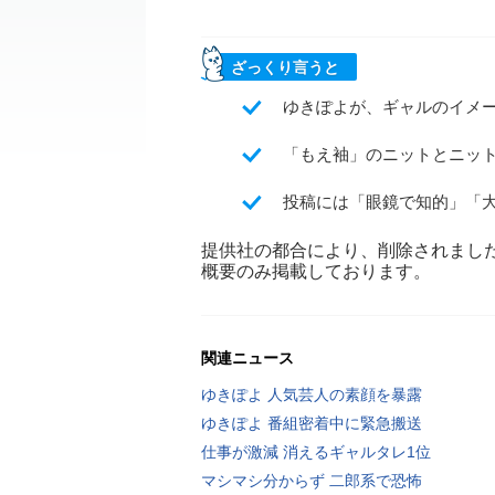
ざっくり言うと
ゆきぽよが、ギャルのイメージ
「もえ袖」のニットとニッ
投稿には「眼鏡で知的」「
提供社の都合により、削除されまし
概要のみ掲載しております。
関連ニュース
ゆきぽよ 人気芸人の素顔を暴露
ゆきぽよ 番組密着中に緊急搬送
仕事が激減 消えるギャルタレ1位
マシマシ分からず 二郎系で恐怖