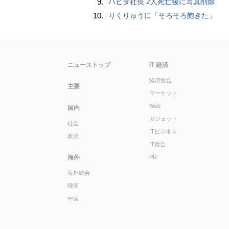
9.
ハビタ社長 2人死亡後に写真削除
10.
りくりゅうに「そろそろ飽きた」
ニューストップ
IT 経済
経済総合
主要
マーケット
Web
国内
ガジェット
社会
ITビジネス
政治
IT総合
海外
PR
海外総合
韓国
中国