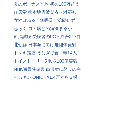
夏のボーナス平均 初の100万超え
任天堂 熊本地震被災者へ対応も
女性はねる「無呼吸」治療せず
志らく コア層との溝深まるか
司法試験 受験者のPC不具合247件
北朝鮮 日本海に向け飛翔体発射
ドンキ露店 うなぎで食中毒14人
トイストーリー5 興収100億突破
NHK職員性被害 出演者に怒りの声
ヒカキン ONICHA1.4万本を支援