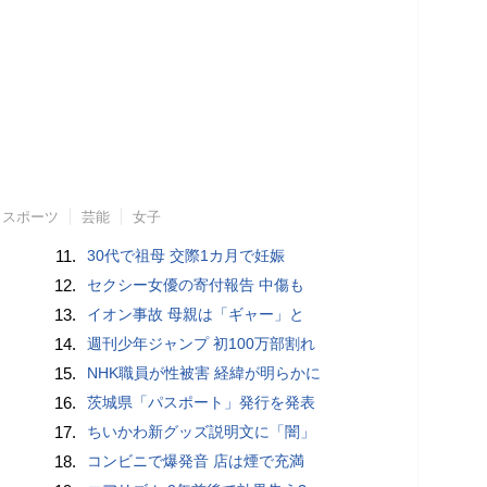
スポーツ
芸能
女子
11.
30代で祖母 交際1カ月で妊娠
12.
セクシー女優の寄付報告 中傷も
13.
イオン事故 母親は「ギャー」と
14.
週刊少年ジャンプ 初100万部割れ
15.
NHK職員が性被害 経緯が明らかに
16.
茨城県「パスポート」発行を発表
17.
ちいかわ新グッズ説明文に「闇」
18.
コンビニで爆発音 店は煙で充満