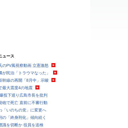
ニュース
氏のPV風視察動画 立憲激怒
隣が民泊「トラウマなった」
新幹線の再開「8月中」示唆
で最大震度4の地震
原爆投下巡り広島市長を批判
発砲で死亡 直前に不審行動
わ「いのちの党」に変更へ
刑の「終身刑化」傾向続く
標識を切断か 役員を送検