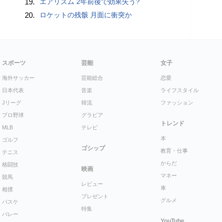
19.
エアリズム 2年前後で効果失う?
20.
ロケットの残骸 月面に衝突か
スポーツ
芸能
女子
海外サッカー
芸能総合
恋愛
日本代表
音楽
ライフスタイル
Jリーグ
韓流
ファッション
プロ野球
グラビア
トレンド
MLB
テレビ
本
ゴルフ
ゴシップ
教育・仕事
テニス
からだ
格闘技
映画
マネー
競馬
レビュー
車
相撲
プレゼント
グルメ
バスケ
特集
バレー
YouTube