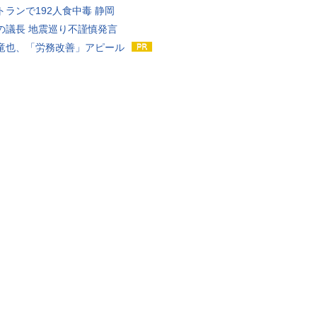
トランで192人食中毒 静岡
の議長 地震巡り不謹慎発言
竜也、「労務改善」アピール