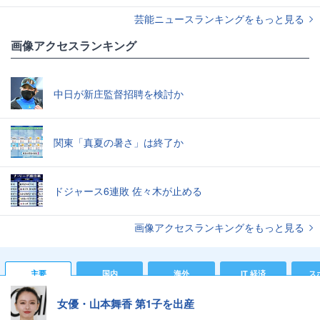
芸能ニュースランキングをもっと見る
画像アクセスランキング
中日が新庄監督招聘を検討か
関東「真夏の暑さ」は終了か
ドジャース6連敗 佐々木が止める
画像アクセスランキングをもっと見る
主要
国内
海外
IT 経済
ス
女優・山本舞香 第1子を出産