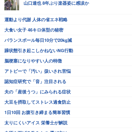
山口達也 8年ぶり楽器姿に感涙か
運動より代謝 人体の省エネ戦略
大食い女子 46キロ体型の秘密
バランスボール毎日10分で20kg減
躁状態引き起こしかねないNG行動
脳梗塞になりやすい人の特徴
アトピーで「汚い」扱いされ苦悩
認知症研究で「音」注目される
夫の「産後うつ」にみられる症状
大豆を摂取してストレス過食防止
1日10回 お腹引き締まる簡単習慣
太りにくいアイス 栄養士が解説