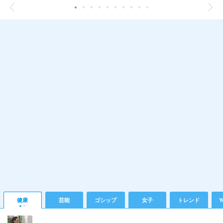
健康
芸能
ゴシップ
女子
トレンド
Y