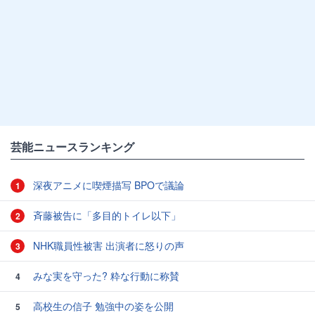
芸能ニュースランキング
深夜アニメに喫煙描写 BPOで議論
1
斉藤被告に「多目的トイレ以下」
2
NHK職員性被害 出演者に怒りの声
3
みな実を守った? 粋な行動に称賛
4
高校生の信子 勉強中の姿を公開
5