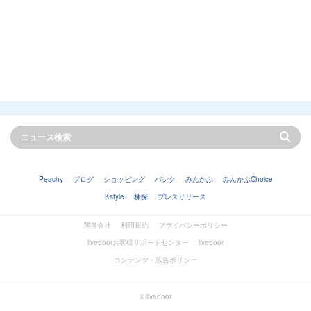
Peachy
ブログ
ショッピング
バンク
みんかぶ
みんかぶChoice
Kstyle
株探
プレスリリース
運営会社
利用規約
プライバシーポリシー
livedoorお客様サポートセンター
livedoor
コンテンツ・広告ポリシー
© livedoor