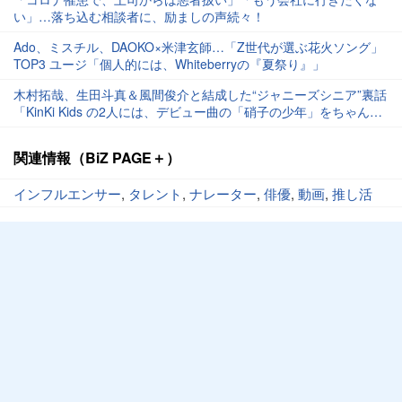
い」…落ち込む相談者に、励ましの声続々！
Ado、ミスチル、DAOKO×米津玄師…「Z世代が選ぶ花火ソング」
TOP3 ユージ「個人的には、Whiteberryの『夏祭り』」
木村拓哉、生田斗真＆風間俊介と結成した“ジャニーズシニア”裏話
「KinKi Kids の2人には、デビュー曲の「硝子の少年」をちゃんと
パフォーマンスありでやってもらおうと…」
関連情報（BiZ PAGE＋）
インフルエンサー
,
タレント
,
ナレーター
,
俳優
,
動画
,
推し活