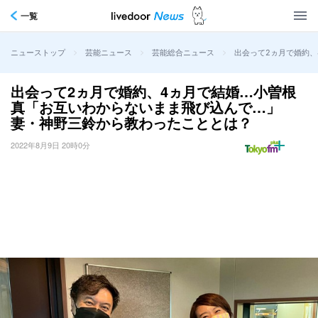
一覧
>
>
>
出会って2ヵ月で婚約
ニューストップ
芸能ニュース
芸能総合ニュース
出会って2ヵ月で婚約、4ヵ月で結婚…小曽根
真「お互いわからないまま飛び込んで…」
妻・神野三鈴から教わったこととは？
2022年8月9日 20時0分