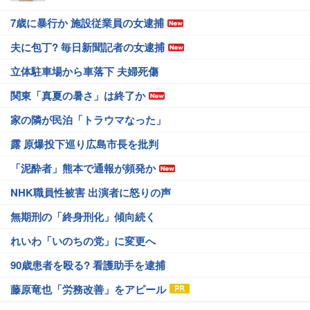
7歳に暴行か 施設従業員の女逮捕
夫に包丁? 毎日新聞記者の女逮捕
立体駐車場から車落下 夫婦死傷
関東「真夏の暑さ」は終了か
家の隣が民泊「トラウマなった」
露 原爆投下巡り広島市長を批判
「泥酔者」熊本で通報が頻発か
NHK職員性被害 出演者に怒りの声
無期刑の「終身刑化」傾向続く
れいわ「いのちの党」に変更へ
90歳患者を殴る? 看護助手を逮捕
藤原竜也「労務改善」をアピール