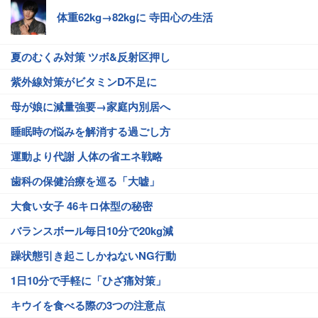
体重62kg→82kgに 寺田心の生活
夏のむくみ対策 ツボ&反射区押し
紫外線対策がビタミンD不足に
母が娘に減量強要→家庭内別居へ
睡眠時の悩みを解消する過ごし方
運動より代謝 人体の省エネ戦略
歯科の保健治療を巡る「大嘘」
大食い女子 46キロ体型の秘密
バランスボール毎日10分で20kg減
躁状態引き起こしかねないNG行動
1日10分で手軽に「ひざ痛対策」
キウイを食べる際の3つの注意点