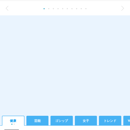
健康
芸能
ゴシップ
女子
トレンド
Y