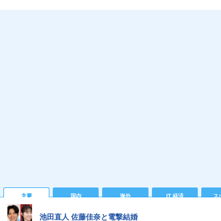
主要
国内
海外
IT 経済
ス
池田直人 佐藤佳奈と電撃結婚