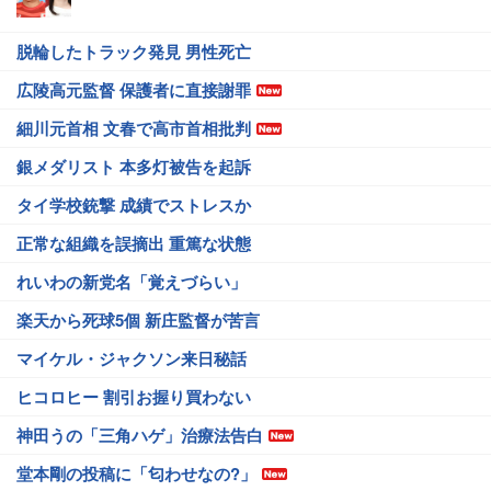
脱輪したトラック発見 男性死亡
広陵高元監督 保護者に直接謝罪
細川元首相 文春で高市首相批判
銀メダリスト 本多灯被告を起訴
タイ学校銃撃 成績でストレスか
正常な組織を誤摘出 重篤な状態
れいわの新党名「覚えづらい」
楽天から死球5個 新庄監督が苦言
マイケル・ジャクソン来日秘話
ヒコロヒー 割引お握り買わない
神田うの「三角ハゲ」治療法告白
堂本剛の投稿に「匂わせなの?」