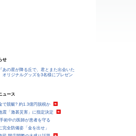
らせ
『あの星が降る丘で、君とまた出会いた
』オリジナルグッズを3名様にプレゼン
ニュース
金で競艇? 約1.3億円脱税か
地震「激甚災害」に指定決定
 手術中の医師が患者を守る
に完全防備姿「金を出せ」
寿司 閉店間際の大盛り話題