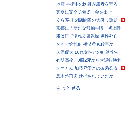
地震 手術中の医師が患者を守る
真夏に完全防備姿「金を出せ」
くら寿司 閉店間際の大盛り話題
京都に「新たな移動手段」初上陸
服は汗で濡れ皮膚乾燥 男性死亡
タイで銃乱射 祖父母も殺害か
久保優太 10代女性との結婚報告
有明高校、9回2死から大逆転勝利
テオくん 加藤乃愛との破局発表
黒木啓司氏 逮捕されていたか
もっと見る