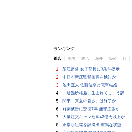
ランキング
総合
国内
政治
海外
経済
IT
1.
須江監督 女子部員に3条件提示
2.
中日が新庄監督招聘を検討か
3.
池田直人 佐藤佳奈と電撃結婚
4.
「避難所格差」生まれてしまう訳
5.
関東「真夏の暑さ」は終了か
6.
斉藤被告に懲役7年 無罪主張か
7.
大量注文キャンセル43億円以上か
8.
正常な組織を誤摘出 重篤な状態