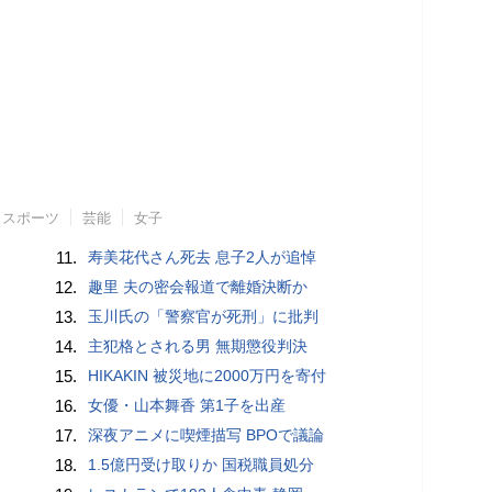
スポーツ
芸能
女子
11.
寿美花代さん死去 息子2人が追悼
12.
趣里 夫の密会報道で離婚決断か
13.
玉川氏の「警察官が死刑」に批判
14.
主犯格とされる男 無期懲役判決
15.
HIKAKIN 被災地に2000万円を寄付
16.
女優・山本舞香 第1子を出産
17.
深夜アニメに喫煙描写 BPOで議論
18.
1.5億円受け取りか 国税職員処分