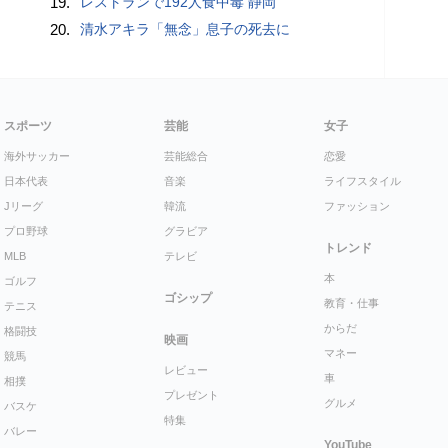
19.
レストランで192人食中毒 静岡
20.
清水アキラ「無念」息子の死去に
スポーツ
芸能
女子
海外サッカー
芸能総合
恋愛
日本代表
音楽
ライフスタイル
Jリーグ
韓流
ファッション
プロ野球
グラビア
トレンド
MLB
テレビ
本
ゴルフ
ゴシップ
教育・仕事
テニス
からだ
格闘技
映画
マネー
競馬
レビュー
車
相撲
プレゼント
グルメ
バスケ
特集
バレー
YouTube