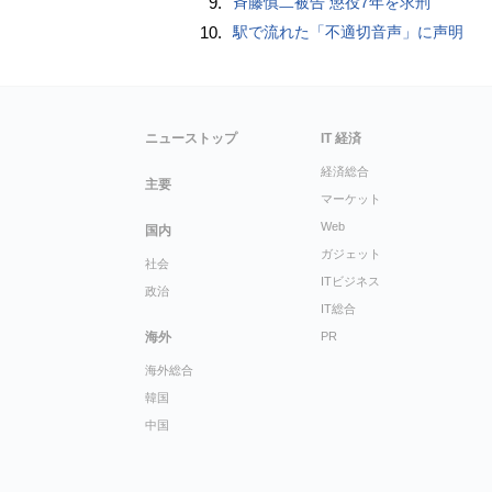
9.
斉藤慎二被告 懲役7年を求刑
10.
駅で流れた「不適切音声」に声明
ニューストップ
IT 経済
経済総合
主要
マーケット
Web
国内
ガジェット
社会
ITビジネス
政治
IT総合
海外
PR
海外総合
韓国
中国