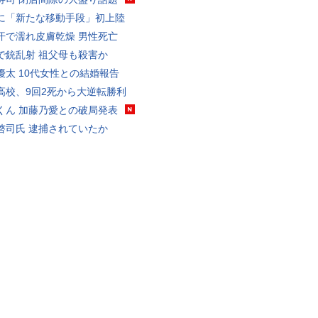
に「新たな移動手段」初上陸
汗で濡れ皮膚乾燥 男性死亡
で銃乱射 祖父母も殺害か
優太 10代女性との結婚報告
高校、9回2死から大逆転勝利
くん 加藤乃愛との破局発表
啓司氏 逮捕されていたか