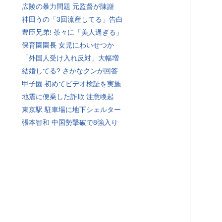
広陵の暴力問題 元監督が陳謝
神田うの「3回流産してる」告白
豊臣兄弟! 茶々に「美人過ぎる」
保育園園長 女児にわいせつか
「外国人受け入れ反対」大幅増
結婚してる? さかなクンが回答
甲子園 初めてビデオ検証を実施
地震に便乗した詐欺 注意喚起
東京駅 駐車場に地下シェルター
張本智和 中国勢撃破で8強入り