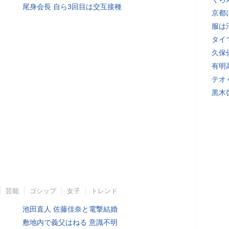
尾身会長 自ら3回目は交互接種
京都
服は
タイ
久保
有明
テオ
黒木
芸能
ゴシップ
女子
トレンド
池田直人 佐藤佳奈と電撃結婚
敷地内で義父はねる 意識不明