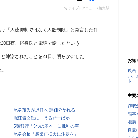
by ライブドアニュース編集部
巡り「人流抑制ではなく人数制限」と発言した件
20日夜、尾身氏と電話で話したという
と陳謝されたことを21日、明らかにした
お知
た。
映画
い。
ト！
主要
詐取
尾身茂氏が退任へ 評価分かれる
熊本
堀江貴文氏に「うるせーばか」
地震
5類移行「5つの基本」に批判の声
真夏
尾身会長「感染再拡大に注意を」
くら