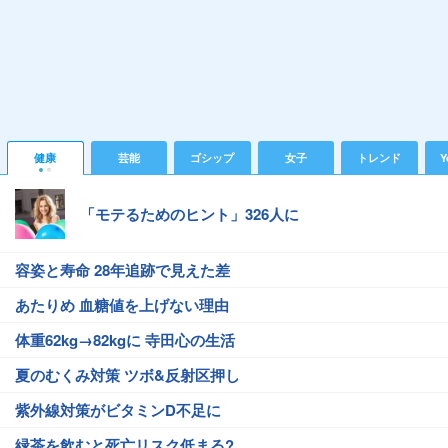
健康
芸能
ゴシップ
女子
トレンド
Y
「モテるためのヒント」326人に
容姿と寿命 28年追跡で見えた差
あたりめ 血糖値を上げない理由
体重62kg→82kgに 寺田心の生活
夏のむくみ対策 ツボ&反射区押し
紫外線対策がビタミンD不足に
緑茶を飲むと死亡リスク低まる?