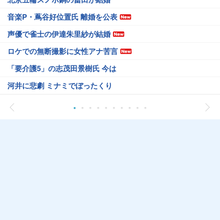
音楽P・蔦谷好位置氏 離婚を公表
声優で雀士の伊達朱里紗が結婚
ロケでの無断撮影に女性アナ苦言
「要介護5」の志茂田景樹氏 今は
河井に悲劇 ミナミでぼったくり