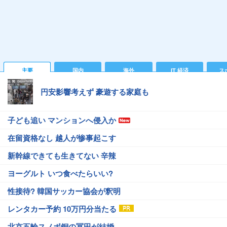
主要
国内
海外
IT 経済
ス
円安影響考えず 豪遊する家庭も
子ども追い マンションへ侵入か
在留資格なし 越人が惨事起こす
新幹線できても生きてない 辛辣
ヨーグルト いつ食べたらいい?
性接待? 韓国サッカー協会が釈明
レンタカー予約 10万円分当たる
北京五輪スノボ銅の冨田が結婚