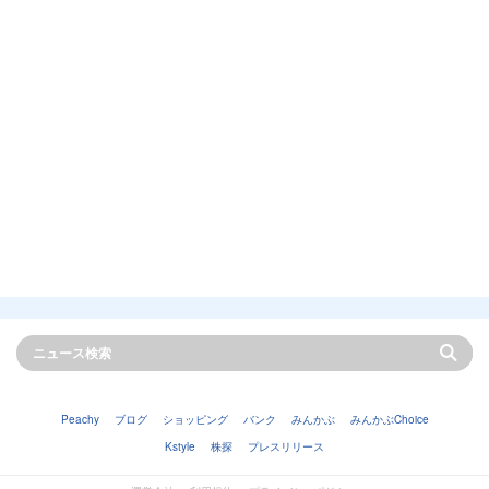
Peachy
ブログ
ショッピング
バンク
みんかぶ
みんかぶChoice
Kstyle
株探
プレスリリース