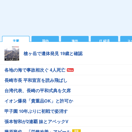
主要
国内
海外
IT 経済
ス
槍ヶ岳で遺体発見 19歳と確認
各地の海で事故相次ぐ 4人死亡
長崎市長 平和宣言を読み飛ばし
台湾代表、長崎の平和式典を欠席
イオン爆発「貴重品OK」と許可か
甲子園 10年ぶりに初戦で姿消す
張本智和が2連覇 妹とアベックV
藤原竜也、「労務改善」アピール