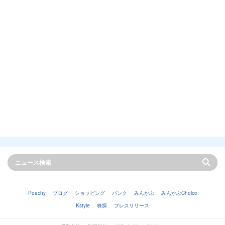
Peachy
ブログ
ショッピング
バンク
みんかぶ
みんかぶChoice
Kstyle
株探
プレスリリース