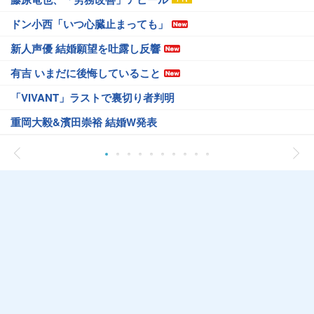
ドン小西「いつ心臓止まっても」
新人声優 結婚願望を吐露し反響
有吉 いまだに後悔していること
「VIVANT」ラストで裏切り者判明
重岡大毅&濱田崇裕 結婚W発表