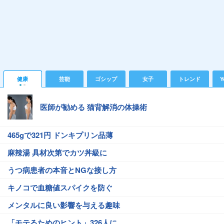
健康
芸能
ゴシップ
女子
トレンド
Y
医師が勧める 猫背解消の体操術
465gで321円 ドンキプリン品薄
麻辣湯 具材次第でカツ丼級に
うつ病患者の本音とNGな接し方
キノコで血糖値スパイクを防ぐ
メンタルに良い影響を与える趣味
「モテるためのヒント」326人に