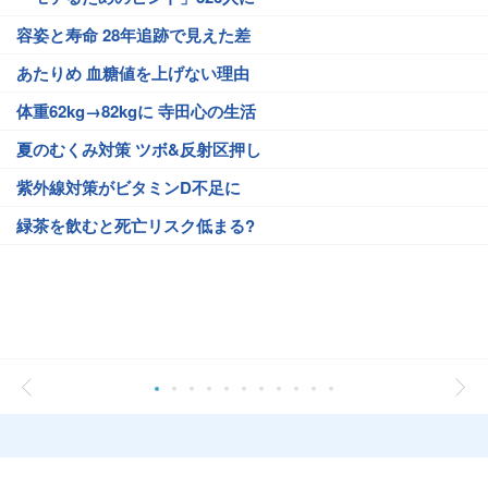
容姿と寿命 28年追跡で見えた差
あたりめ 血糖値を上げない理由
体重62kg→82kgに 寺田心の生活
夏のむくみ対策 ツボ&反射区押し
紫外線対策がビタミンD不足に
緑茶を飲むと死亡リスク低まる?