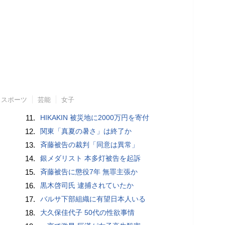
スポーツ
芸能
女子
11.
HIKAKIN 被災地に2000万円を寄付
12.
関東「真夏の暑さ」は終了か
13.
斉藤被告の裁判「同意は異常」
14.
銀メダリスト 本多灯被告を起訴
15.
斉藤被告に懲役7年 無罪主張か
16.
黒木啓司氏 逮捕されていたか
17.
バルサ下部組織に有望日本人いる
18.
大久保佳代子 50代の性欲事情