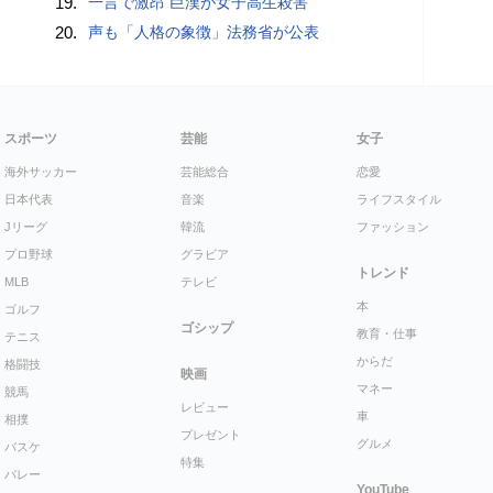
19.
一言で激昂 巨漢が女子高生殺害
20.
声も「人格の象徴」法務省が公表
スポーツ
芸能
女子
海外サッカー
芸能総合
恋愛
日本代表
音楽
ライフスタイル
Jリーグ
韓流
ファッション
プロ野球
グラビア
トレンド
MLB
テレビ
本
ゴルフ
ゴシップ
教育・仕事
テニス
からだ
格闘技
映画
マネー
競馬
レビュー
車
相撲
プレゼント
グルメ
バスケ
特集
バレー
YouTube