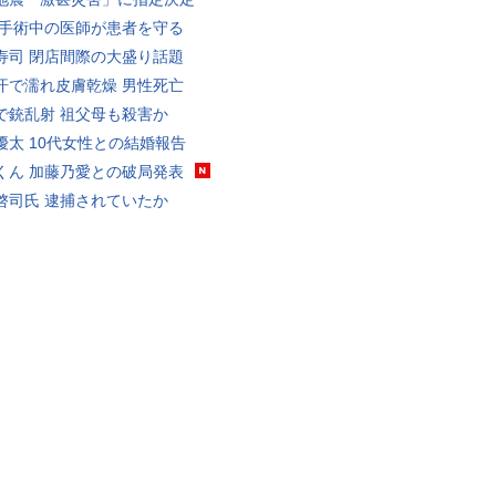
 手術中の医師が患者を守る
寿司 閉店間際の大盛り話題
汗で濡れ皮膚乾燥 男性死亡
で銃乱射 祖父母も殺害か
優太 10代女性との結婚報告
くん 加藤乃愛との破局発表
啓司氏 逮捕されていたか