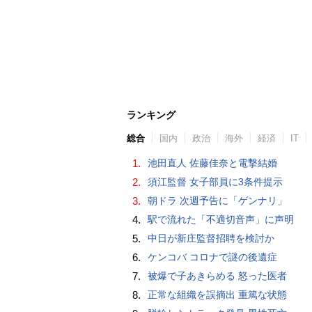
ランキング
総合
国内
政治
海外
経済
IT
1.
池田直人 佐藤佳奈と電撃結婚
2.
須江監督 女子部員に3条件提示
3.
朝ドラ 次週予告に「ゲンナリ」
4.
駅で流れた「不適切音声」に声明
5.
中日が新庄監督招聘を検討か
6.
ケンコバ コロナで謎の後遺症
7.
被爆で子あきらめる 怒った医者
8.
正常な組織を誤摘出 重篤な状態