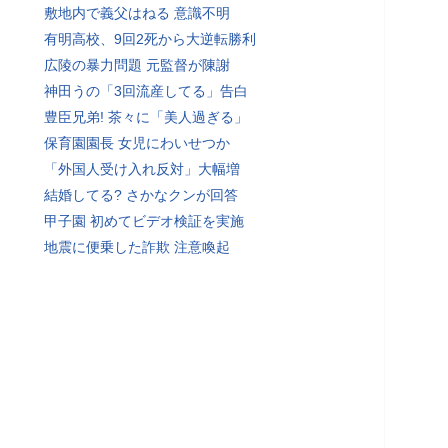
敷地内で義父はねる 意識不明
有明高校、9回2死から大逆転勝利
広陵の暴力問題 元監督が陳謝
神田うの「3回流産してる」告白
豊臣兄弟! 茶々に「美人過ぎる」
保育園園長 女児にわいせつか
「外国人受け入れ反対」大幅増
結婚してる? さかなクンが回答
甲子園 初めてビデオ検証を実施
地震に便乗した詐欺 注意喚起