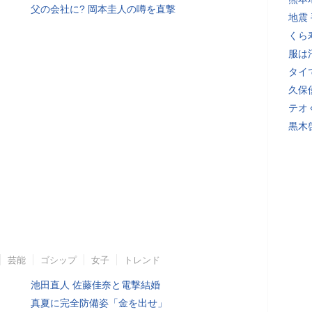
父の会社に? 岡本圭人の噂を直撃
地震
くら
服は
タイ
久保
テオ
黒木
芸能
ゴシップ
女子
トレンド
池田直人 佐藤佳奈と電撃結婚
真夏に完全防備姿「金を出せ」