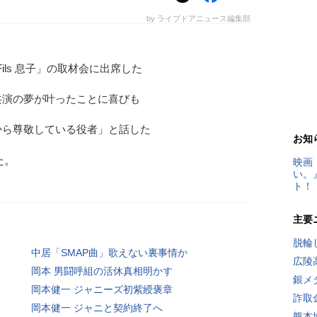
by ライブドアニュース編集部
Fils 息子」の取材会に出席した
共演の夢が叶ったことに喜びも
から尊敬している役者」と話した
お知
た。
映画
い。
ト！
主要
脱輪
中居「SMAP曲」歌えない裏事情か
広陵
岡本 男闘呼組の活休真相明かす
銀メ
岡本健一 ジャニーズ初紫綬褒章
詐取
岡本健一 ジャニと契約終了へ
熊本