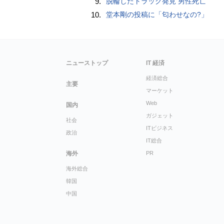
9.
脱輪したトラック発見 男性死亡
10.
堂本剛の投稿に「匂わせなの?」
ニューストップ
IT 経済
経済総合
主要
マーケット
Web
国内
ガジェット
社会
ITビジネス
政治
IT総合
海外
PR
海外総合
韓国
中国