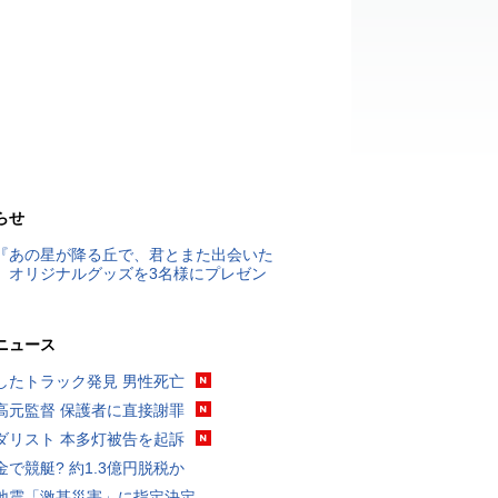
らせ
『あの星が降る丘で、君とまた出会いた
』オリジナルグッズを3名様にプレゼン
ニュース
したトラック発見 男性死亡
高元監督 保護者に直接謝罪
ダリスト 本多灯被告を起訴
金で競艇? 約1.3億円脱税か
地震「激甚災害」に指定決定