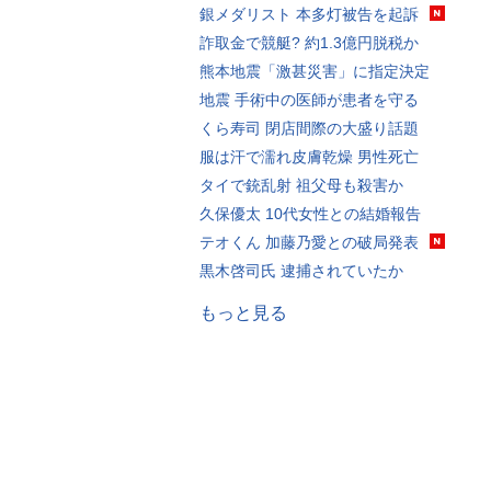
銀メダリスト 本多灯被告を起訴
詐取金で競艇? 約1.3億円脱税か
熊本地震「激甚災害」に指定決定
地震 手術中の医師が患者を守る
くら寿司 閉店間際の大盛り話題
服は汗で濡れ皮膚乾燥 男性死亡
タイで銃乱射 祖父母も殺害か
久保優太 10代女性との結婚報告
テオくん 加藤乃愛との破局発表
黒木啓司氏 逮捕されていたか
もっと見る