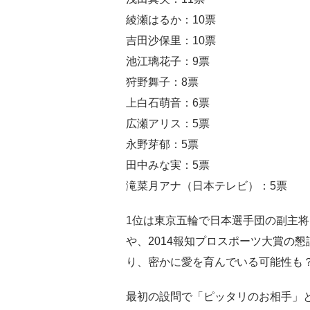
綾瀬はるか：10票
吉田沙保里：10票
池江璃花子：9票
狩野舞子：8票
上白石萌音：6票
広瀬アリス：5票
永野芽郁：5票
田中みな実：5票
滝菜月アナ（日本テレビ）：5票
1位は東京五輪で日本選手団の副主
や、2014報知プロスポーツ大賞の
り、密かに愛を育んでいる可能性も
最初の設問で「ピッタリのお相手」