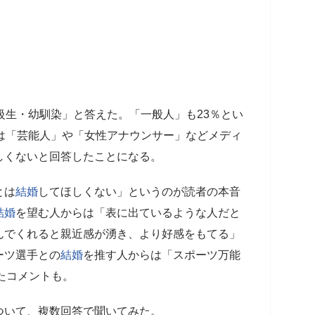
級生・幼馴染」と答えた。「一般人」も23％とい
は「芸能人」や「女性アナウンサー」などメディ
しくないと回答したことになる。
とは
結婚
してほしくない」というのが読者の本音
結婚
を望む人からは「表に出ているような人だと
んでくれると親近感が湧き、より好感をもてる」
ーツ選手との
結婚
を推す人からは「スポーツ万能
たコメントも。
ついて、複数回答で聞いてみた。