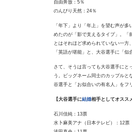
自由奔放：5％
のんびり天然：24％
「年下」より「年上」を望む声が多
めたのが「影で支えるタイプ」。「
とはそれほど求められていない一方
「英語が堪能」と、大谷選手に「似
さて、そうは言っても大谷選手にと
う。ビッグネーム同士のカップルと
谷選手と「お似合いの有名人」をフ
【大谷選手に
結婚
相手としてオスス
石川佳純：13票
水卜麻美アナ（日本テレビ）：12票
浅田真央：11票