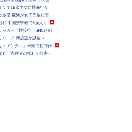
オケで15歳少女に性暴行か
で激昂 巨漢が女子高生殺害
智和 中国勢撃破で8強入り
サッカー「性接待」SNS紛糾
リパーク 新施設が誕生へ
キュメンタル」米国で初制作
蘭丸「喫煙者の権利が侵害」