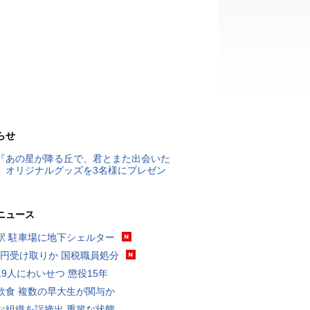
らせ
『あの星が降る丘で、君とまた出会いた
』オリジナルグッズを3名様にプレゼン
ニュース
駅 駐車場に地下シェルター
5億円受け取りか 国税職員処分
19人にわいせつ 懲役15年
飲食 複数の早大生が関与か
な組織を誤摘出 重篤な状態