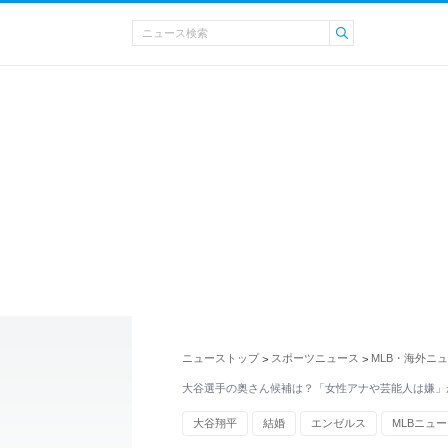
ニューストップ
スポーツニュース
MLB・海外ニ
>
>
大谷選手の奥さん候補は？「女性アナや芸能人は嫌」
大谷翔平
結婚
エンゼルス
MLBニュ