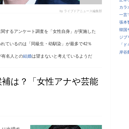
カラ
by ライブドアニュース編集部
一言
張本
韓国
に関するアンケート調査を「女性自身」が実施した
ジブ
れているのは「同級生・幼馴染」が最多で42％
「ド
岸谷
が有名人との
結婚
は望まないと考えているようだ
候補は？「女性アナや芸能