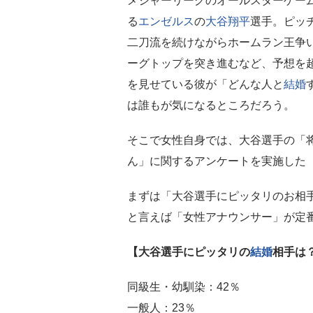
メジャーリーグのオールスターゲー
る
エンゼルス
の
大谷翔平
選手。ピッ
二刀流を続けながらホームラン王争
ーグトップを突き進むなど、予想を
を見せている彼が「どんな人と
結婚
は誰もが気になるところだろう。
そこで女性自身では、大谷選手の「
ん」に関するアンケートを実施した（7
まずは「大谷選手にピッタリのお相
と言えば「女性アナウンサー」が定
【大谷選手にピッタリの
結婚
相手は
同級生・幼馴染：42％
一般人：23％