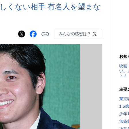
しくない相手 有名人を望まな
みんなの感想は？
お知
映画
い。
ト！
主要
東京
1.
少年
無銭
正常