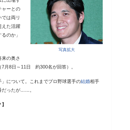
ムに出場す
チャーとの
いでは両リ
超えた活躍
するのか」
写真拡大
将来の奥さ
月8日～11日 約300名が回答）。
手」について。これまでプロ野球選手の
結婚
相手
番だったが……。
？】