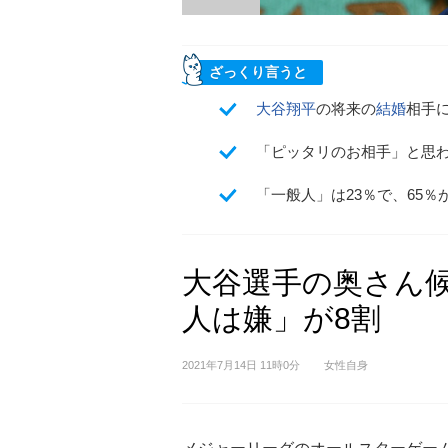
ざっくり言うと
大谷翔平
の将来の
結婚
相手
「ピッタリのお相手」と思わ
「一般人」は23％で、65％
大谷選手の奥さん
人は嫌」が8割
2021年7月14日 11時0分
女性自身