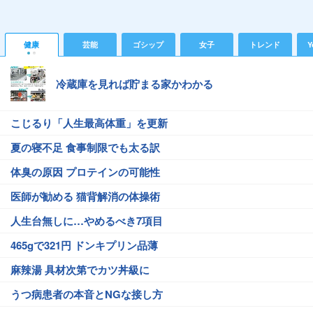
健康
芸能
ゴシップ
女子
トレンド
Y
冷蔵庫を見れば貯まる家かわかる
こじるり「人生最高体重」を更新
夏の寝不足 食事制限でも太る訳
体臭の原因 プロテインの可能性
医師が勧める 猫背解消の体操術
人生台無しに…やめるべき7項目
465gで321円 ドンキプリン品薄
麻辣湯 具材次第でカツ丼級に
うつ病患者の本音とNGな接し方