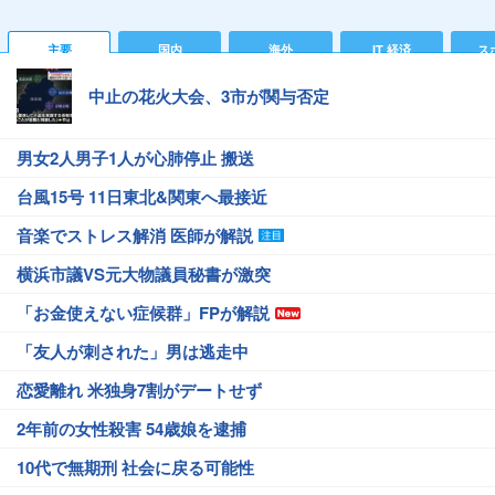
主要
国内
海外
IT 経済
ス
中止の花火大会、3市が関与否定
男女2人男子1人が心肺停止 搬送
台風15号 11日東北&関東へ最接近
音楽でストレス解消 医師が解説
横浜市議VS元大物議員秘書が激突
「お金使えない症候群」FPが解説
「友人が刺された」男は逃走中
恋愛離れ 米独身7割がデートせず
2年前の女性殺害 54歳娘を逮捕
10代で無期刑 社会に戻る可能性