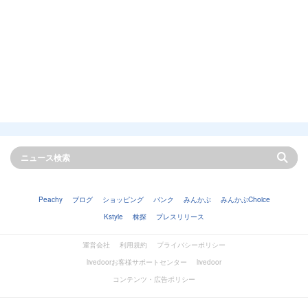
Peachy
ブログ
ショッピング
バンク
みんかぶ
みんかぶChoice
Kstyle
株探
プレスリリース
運営会社
利用規約
プライバシーポリシー
livedoorお客様サポートセンター
livedoor
コンテンツ・広告ポリシー