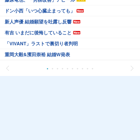
ドン小西「いつ心臓止まっても」
新人声優 結婚願望を吐露し反響
有吉 いまだに後悔していること
「VIVANT」ラストで裏切り者判明
重岡大毅&濱田崇裕 結婚W発表