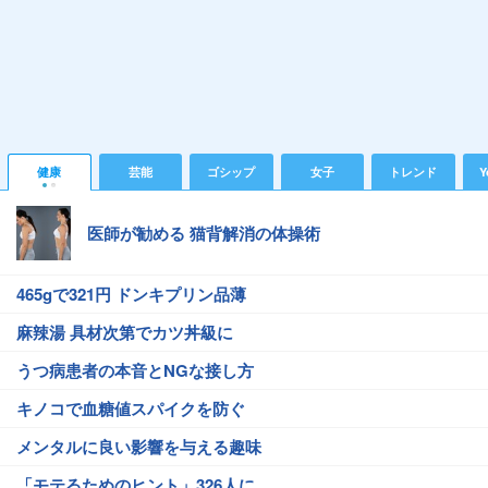
健康
芸能
ゴシップ
女子
トレンド
Y
医師が勧める 猫背解消の体操術
465gで321円 ドンキプリン品薄
麻辣湯 具材次第でカツ丼級に
うつ病患者の本音とNGな接し方
キノコで血糖値スパイクを防ぐ
メンタルに良い影響を与える趣味
「モテるためのヒント」326人に