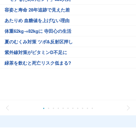
容姿と寿命 28年追跡で見えた差
あたりめ 血糖値を上げない理由
体重62kg→82kgに 寺田心の生活
夏のむくみ対策 ツボ&反射区押し
紫外線対策がビタミンD不足に
緑茶を飲むと死亡リスク低まる?