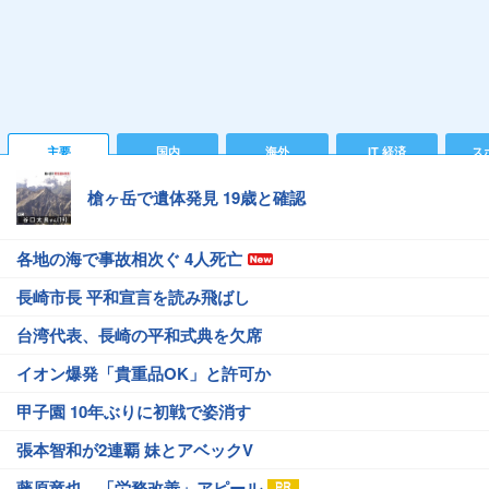
主要
国内
海外
IT 経済
ス
槍ヶ岳で遺体発見 19歳と確認
各地の海で事故相次ぐ 4人死亡
長崎市長 平和宣言を読み飛ばし
台湾代表、長崎の平和式典を欠席
イオン爆発「貴重品OK」と許可か
甲子園 10年ぶりに初戦で姿消す
張本智和が2連覇 妹とアベックV
藤原竜也、「労務改善」アピール