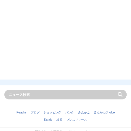
Peachy
ブログ
ショッピング
バンク
みんかぶ
みんかぶChoice
Kstyle
株探
プレスリリース