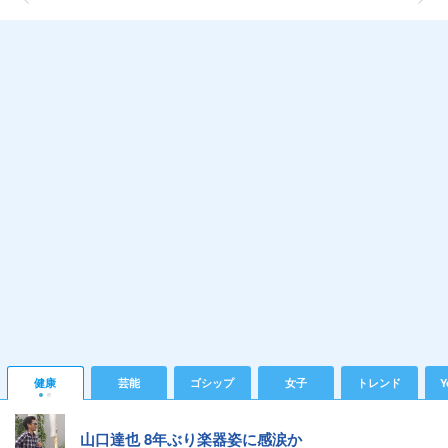
健康
芸能
ゴシップ
女子
トレンド
Y
山口達也 8年ぶり楽器姿に感涙か