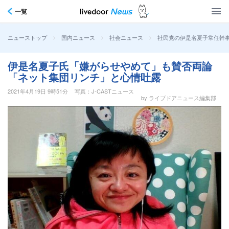
一覧
>
>
>
社民党の伊是名夏子常任幹
ニューストップ
国内ニュース
社会ニュース
伊是名夏子氏「嫌がらせやめて」も賛否両論
「ネット集団リンチ」と心情吐露
2021年4月19日 9時51分
写真：J-CASTニュース
by ライブドアニュース編集部