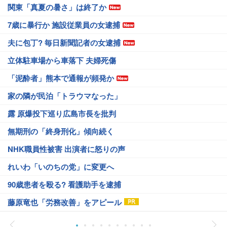
関東「真夏の暑さ」は終了か
7歳に暴行か 施設従業員の女逮捕
夫に包丁? 毎日新聞記者の女逮捕
立体駐車場から車落下 夫婦死傷
「泥酔者」熊本で通報が頻発か
家の隣が民泊「トラウマなった」
露 原爆投下巡り広島市長を批判
無期刑の「終身刑化」傾向続く
NHK職員性被害 出演者に怒りの声
れいわ「いのちの党」に変更へ
90歳患者を殴る? 看護助手を逮捕
藤原竜也「労務改善」をアピール