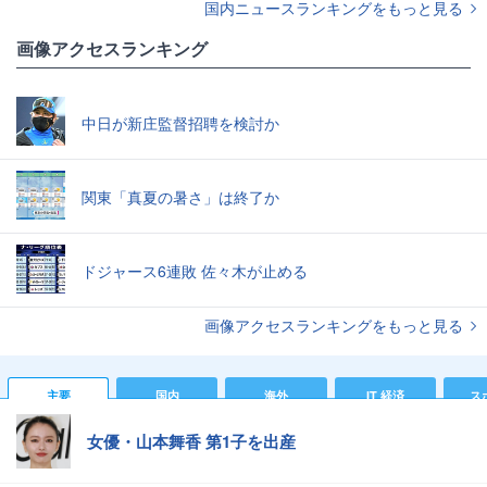
国内ニュースランキングをもっと見る
画像アクセスランキング
中日が新庄監督招聘を検討か
関東「真夏の暑さ」は終了か
ドジャース6連敗 佐々木が止める
画像アクセスランキングをもっと見る
主要
国内
海外
IT 経済
ス
女優・山本舞香 第1子を出産