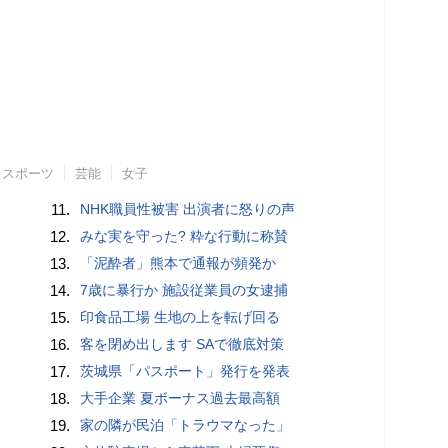
スポーツ
芸能
女子
11.
NHK職員性被害 出演者に怒りの声
12.
みな実を守った? 粋な行動に称賛
13.
「泥酔者」熊本で通報が頻発か
14.
7歳に暴行か 施設従業員の女逮捕
15.
印食品工場 生地の上を転げ回る
16.
客を閉め出します SAで徹底対策
17.
茨城県「パスポート」発行を発表
18.
大手企業 夏ボーナス過去最高額
19.
家の隣が民泊「トラウマなった」