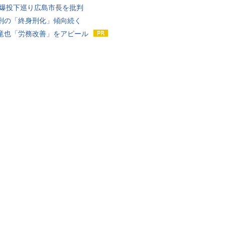
原爆投下巡り広島市長を批判
刑の「終身刑化」傾向続く
竜也「労務改善」をアピール