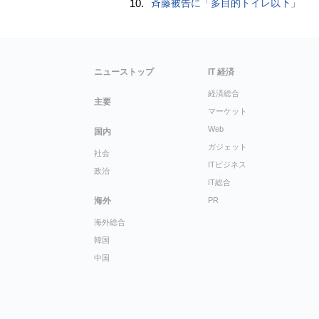
10.
斉藤被告に「多目的トイレ以下」
ニューストップ
IT 経済
経済総合
主要
マーケット
Web
国内
ガジェット
社会
ITビジネス
政治
IT総合
海外
PR
海外総合
韓国
中国