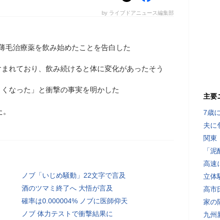
by ライブドアニュース編集部
、薄毛治療薬を飲み始めたことを告白した
含まれており、飲み続けると体に変化があったそう
きくなった」と衝撃の事実を明かした
主要
た。
7歳
夫に
関東
「泥
高速
ノブ「いじめ騒動」22文字で言及
立体
酒のツマミ終了へ 大悟が言及
高市
確率は0.000004% ノブに医師仰天
家の
ノブ 体力テストで衝撃結果に
九州