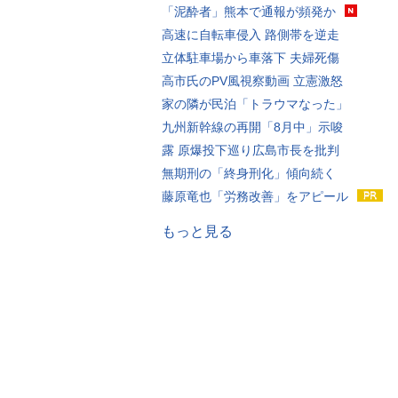
「泥酔者」熊本で通報が頻発か
高速に自転車侵入 路側帯を逆走
立体駐車場から車落下 夫婦死傷
高市氏のPV風視察動画 立憲激怒
家の隣が民泊「トラウマなった」
九州新幹線の再開「8月中」示唆
露 原爆投下巡り広島市長を批判
無期刑の「終身刑化」傾向続く
藤原竜也「労務改善」をアピール
もっと見る