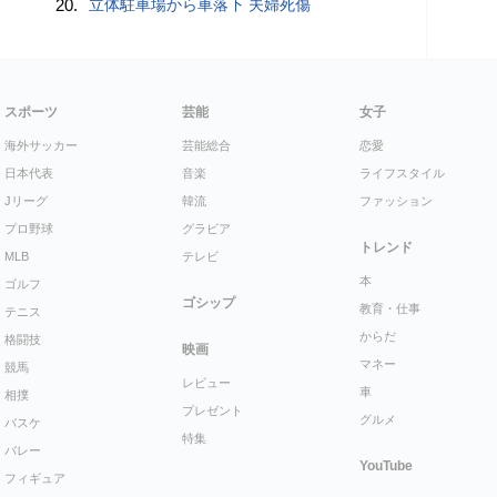
20.
立体駐車場から車落下 夫婦死傷
スポーツ
芸能
女子
海外サッカー
芸能総合
恋愛
日本代表
音楽
ライフスタイル
Jリーグ
韓流
ファッション
プロ野球
グラビア
トレンド
MLB
テレビ
本
ゴルフ
ゴシップ
教育・仕事
テニス
からだ
格闘技
映画
マネー
競馬
レビュー
車
相撲
プレゼント
グルメ
バスケ
特集
バレー
YouTube
フィギュア