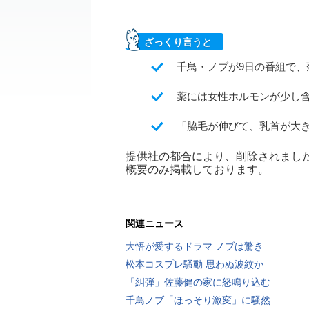
ざっくり言うと
千鳥・ノブが9日の番組で
薬には女性ホルモンが少し
「脇毛が伸びて、乳首が大
提供社の都合により、削除されまし
概要のみ掲載しております。
関連ニュース
大悟が愛するドラマ ノブは驚き
松本コスプレ騒動 思わぬ波紋か
「糾弾」佐藤健の家に怒鳴り込む
千鳥ノブ「ほっそり激変」に騒然