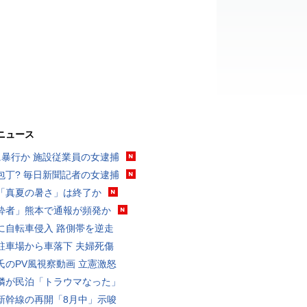
ニュース
に暴行か 施設従業員の女逮捕
包丁? 毎日新聞記者の女逮捕
「真夏の暑さ」は終了か
酔者」熊本で通報が頻発か
に自転車侵入 路側帯を逆走
駐車場から車落下 夫婦死傷
氏のPV風視察動画 立憲激怒
隣が民泊「トラウマなった」
新幹線の再開「8月中」示唆