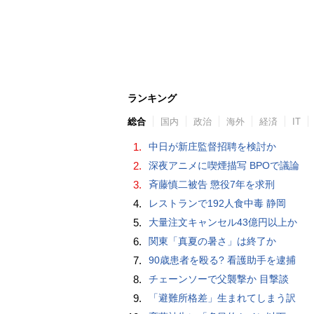
ランキング
総合
国内
政治
海外
経済
IT
1.
中日が新庄監督招聘を検討か
2.
深夜アニメに喫煙描写 BPOで議論
3.
斉藤慎二被告 懲役7年を求刑
4.
レストランで192人食中毒 静岡
5.
大量注文キャンセル43億円以上か
6.
関東「真夏の暑さ」は終了か
7.
90歳患者を殴る? 看護助手を逮捕
8.
チェーンソーで父襲撃か 目撃談
9.
「避難所格差」生まれてしまう訳