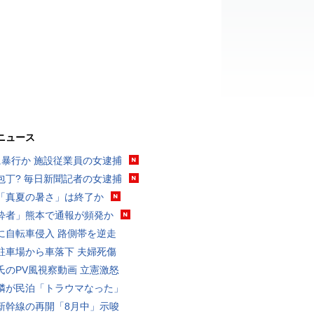
ニュース
に暴行か 施設従業員の女逮捕
包丁? 毎日新聞記者の女逮捕
「真夏の暑さ」は終了か
酔者」熊本で通報が頻発か
に自転車侵入 路側帯を逆走
駐車場から車落下 夫婦死傷
氏のPV風視察動画 立憲激怒
隣が民泊「トラウマなった」
新幹線の再開「8月中」示唆