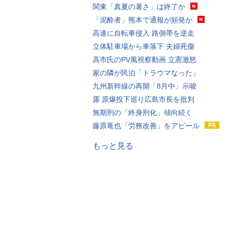
関東「真夏の暑さ」は終了か
「泥酔者」熊本で通報が頻発か
高速に自転車侵入 路側帯を逆走
立体駐車場から車落下 夫婦死傷
高市氏のPV風視察動画 立憲激怒
家の隣が民泊「トラウマなった」
九州新幹線の再開「8月中」示唆
露 原爆投下巡り広島市長を批判
無期刑の「終身刑化」傾向続く
藤原竜也「労務改善」をアピール
もっと見る