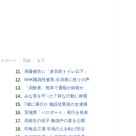
スポーツ
芸能
女子
11.
斉藤被告に「多目的トイレ以下」
12.
NHK職員性被害 出演者に怒りの声
13.
「泥酔者」熊本で通報が頻発か
14.
みな実を守った? 粋な行動に称賛
15.
7歳に暴行か 施設従業員の女逮捕
16.
茨城県「パスポート」発行を発表
17.
高校生の信子 勉強中の姿を公開
18.
印食品工場 生地の上を転げ回る