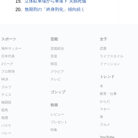
19.
立体駐車場から車落下 夫婦死傷
20.
無期刑の「終身刑化」傾向続く
スポーツ
芸能
女子
海外サッカー
芸能総合
恋愛
日本代表
音楽
ライフスタイル
Jリーグ
韓流
ファッション
プロ野球
グラビア
トレンド
MLB
テレビ
本
ゴルフ
ゴシップ
教育・仕事
テニス
からだ
格闘技
映画
マネー
競馬
レビュー
車
相撲
プレゼント
グルメ
バスケ
特集
バレー
YouTube