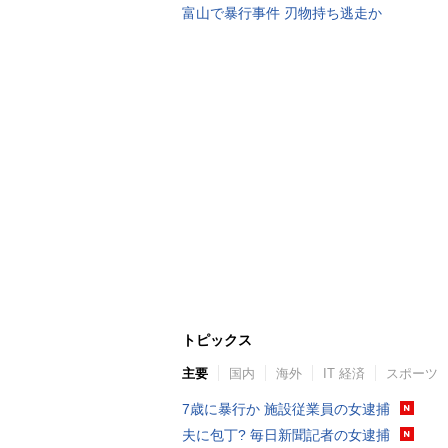
富山で暴行事件 刃物持ち逃走か
トピックス
主要
国内
海外
IT 経済
スポーツ
7歳に暴行か 施設従業員の女逮捕
夫に包丁? 毎日新聞記者の女逮捕