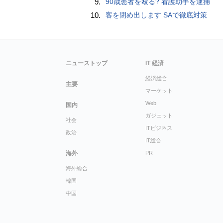
9.
90歳患者を殴る? 看護助手を逮捕
10.
客を閉め出します SAで徹底対策
ニューストップ
IT 経済
経済総合
主要
マーケット
Web
国内
ガジェット
社会
ITビジネス
政治
IT総合
海外
PR
海外総合
韓国
中国