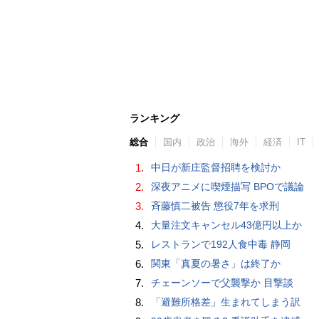
ランキング
総合
国内
政治
海外
経済
IT
1.
中日が新庄監督招聘を検討か
2.
深夜アニメに喫煙描写 BPOで議論
3.
斉藤慎二被告 懲役7年を求刑
4.
大量注文キャンセル43億円以上か
5.
レストランで192人食中毒 静岡
6.
関東「真夏の暑さ」は終了か
7.
チェーンソーで父襲撃か 目撃談
8.
「避難所格差」生まれてしまう訳