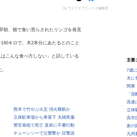
by ライブドアニュース編集部
日早朝、畑で食い荒らされたリンゴを発見
140キロで、木2本分にあたるとのこと
人はこんな食べ方しない」と話している
主要
た。
7歳
夫に
関東
「泥
高速
熊本で竹やぶ火災 消火難航か
立体
立体駐車場から車落下 夫婦死傷
高市
警官発砲で死亡 直前に不審行動
家の
チェーンソーで父襲撃か 目撃談
九州