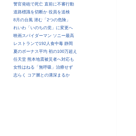
警官発砲で死亡 直前に不審行動
道路標識を切断か 役員を送検
8月の台風 潜む「2つの危険」
れいわ「いのちの党」に変更へ
映画スパイダーマン ソニー最高
レストランで192人食中毒 静岡
夏のボーナス平均 初の100万超え
任天堂 熊本地震被災者へ対応も
女性はねる「無呼吸」治療せず
志らく コア層との溝深まるか