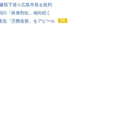
原爆投下巡り広島市長を批判
刑の「終身刑化」傾向続く
竜也「労務改善」をアピール