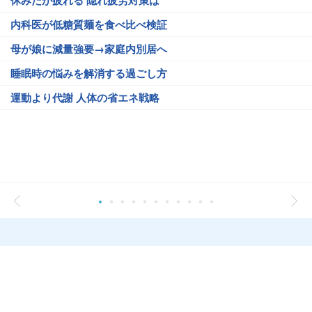
休みだが疲れる 隠れ疲労対策は
内科医が低糖質麺を食べ比べ検証
母が娘に減量強要→家庭内別居へ
睡眠時の悩みを解消する過ごし方
運動より代謝 人体の省エネ戦略