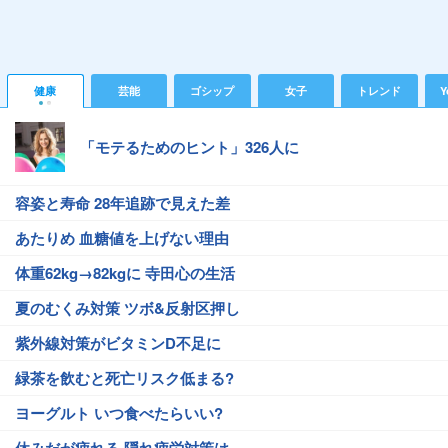
健康
芸能
ゴシップ
女子
トレンド
Y
「モテるためのヒント」326人に
容姿と寿命 28年追跡で見えた差
あたりめ 血糖値を上げない理由
体重62kg→82kgに 寺田心の生活
夏のむくみ対策 ツボ&反射区押し
紫外線対策がビタミンD不足に
緑茶を飲むと死亡リスク低まる?
ヨーグルト いつ食べたらいい?