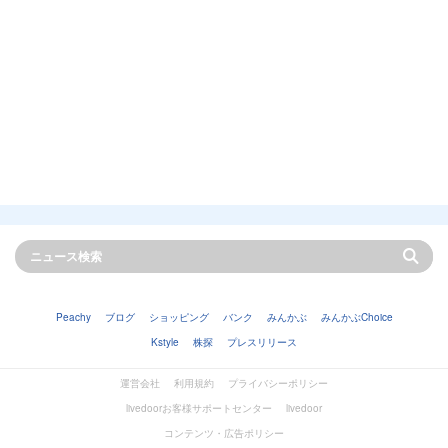
Peachy
ブログ
ショッピング
バンク
みんかぶ
みんかぶChoice
Kstyle
株探
プレスリリース
運営会社
利用規約
プライバシーポリシー
livedoorお客様サポートセンター
livedoor
コンテンツ・広告ポリシー