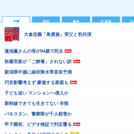
主要
国内
海外
IT 経済
ス
大倉忠義「鳥貴族」実父と初共演
蓮池薫さんの母が94歳で死去
秋篠宮家が「ご静養」されない訳
新潟県中越に線状降水帯直前予測
円安影響考えず 豪遊する家庭も
子ども追い マンションへ侵入か
新幹線できても生きてない 辛辣
パキスタン、警察隊が千人殺害か
甲子園初、ビデオ検証で判定覆る