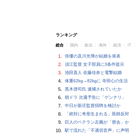
ランキング
総合
国内
政治
海外
経済
IT
1.
俳優の及川光博が結婚を発表
2.
須江監督 女子部員に3条件提示
3.
池田直人 佐藤佳奈と電撃結婚
4.
体重62kg→82kgに 寺田心の生活
5.
黒木啓司氏 逮捕されていたか
6.
朝ドラ 次週予告に「ゲンナリ」
7.
中日が新庄監督招聘を検討か
8.
「絶対に奇形生まれる」医師反対
9.
巨人のベテラン左腕が「密会」か
10.
駅で流れた「不適切音声」に声明