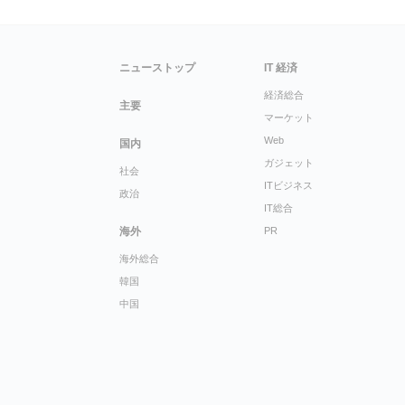
ニューストップ
IT 経済
経済総合
主要
マーケット
Web
国内
ガジェット
社会
ITビジネス
政治
IT総合
海外
PR
海外総合
韓国
中国