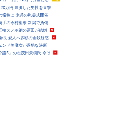
120万円 豊胸した男性を直撃
の犠牲に 米兵の慰霊式開催
騎手の今村聖奈 新潟で負傷
五輪スノボ銅の冨田が結婚
FA会長 愛人へ多額の金銭疑惑
ェンド美魔女が過酷な決断
介護5」の志茂田景樹氏 今は