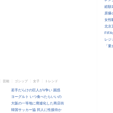
総額
原爆
女性
北京
FI
レジ
「要
芸能
ゴシップ
女子
トレンド
若手だらけの巨人がV争い 困惑
ヨーグルト いつ食べたらいいの
大阪の一等地に廃墟化した商店街
韓国サッカー協 邦人に性接待か