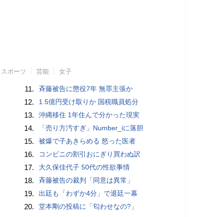
スポーツ
芸能
女子
11.
斉藤被告に懲役7年 無罪主張か
12.
1.5億円受け取りか 国税職員処分
13.
沖縄移住 1年住んで分かった現実
14.
「売り方汚すぎ」Number_iに落胆
15.
被爆で子あきらめる 怒った医者
16.
コンビニの割引おにぎり買わぬ訳
17.
大久保佳代子 50代の性欲事情
18.
斉藤被告の裁判「同意は異常」
19.
出廷も「わずか4分」で退廷一幕
20.
堂本剛の投稿に「匂わせなの?」