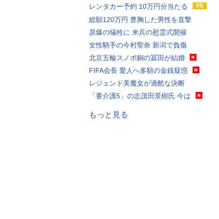
レンタカー予約 10万円分当たる
総額120万円 豊胸した男性を直撃
原爆の犠牲に 米兵の慰霊式開催
女性騎手の今村聖奈 新潟で負傷
北京五輪スノボ銅の冨田が結婚
FIFA会長 愛人へ多額の金銭疑惑
レジェンド美魔女が過酷な決断
「要介護5」の志茂田景樹氏 今は
もっと見る