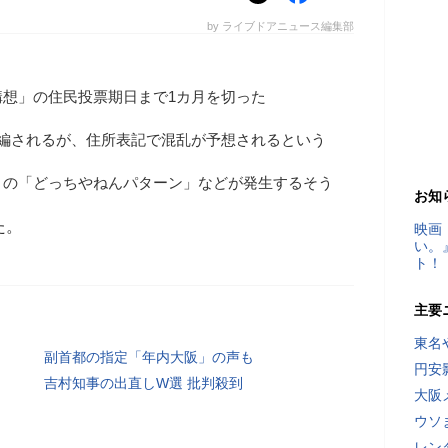
by ライブドアニュース編集部
構想」の住民投票期日まで1カ月を切った
再編されるが、住所表記で混乱が予想されるという
」の「どっちやねんパターン」などが発生するそう
お知
た。
映画
い。
ト！
主要
東名
副首都の指定「年内大阪」の声も
円安
吉村知事の出直しW選 批判殺到
大阪
ウソ
レン