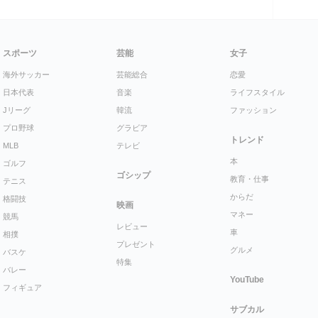
スポーツ
芸能
女子
海外サッカー
芸能総合
恋愛
日本代表
音楽
ライフスタイル
Jリーグ
韓流
ファッション
プロ野球
グラビア
トレンド
MLB
テレビ
本
ゴルフ
ゴシップ
教育・仕事
テニス
からだ
格闘技
映画
マネー
競馬
レビュー
車
相撲
プレゼント
グルメ
バスケ
特集
バレー
YouTube
フィギュア
サブカル