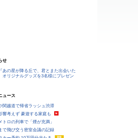
らせ
『あの星が降る丘で、君とまた出会いた
』オリジナルグッズを3名様にプレゼン
ニュース
や関越道で帰省ラッシュ渋滞
影響考えず 豪遊する家庭も
メトロの列車で「煙が充満」
まで飛び交う密室会議の記録
タカー予約 10万円分当たる