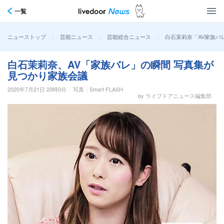
一覧
>
>
>
白石茉莉奈「AV家族バ
ニューストップ
芸能ニュース
芸能総合ニュース
白石茉莉奈、AV「家族バレ」の瞬間 写真集が
見つかり家族会議
2020年7月21日 20時0分
写真：Smart FLASH
by ライブドアニュース編集部