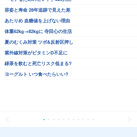
容姿と寿命 28年追跡で見えた差
あたりめ 血糖値を上げない理由
体重62kg→82kgに 寺田心の生活
夏のむくみ対策 ツボ&反射区押し
紫外線対策がビタミンD不足に
緑茶を飲むと死亡リスク低まる?
ヨーグルト いつ食べたらいい?