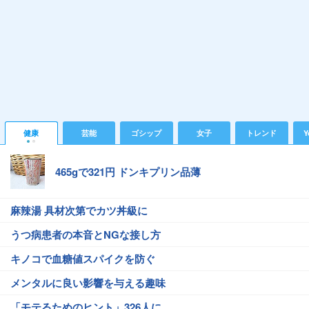
健康
芸能
ゴシップ
女子
トレンド
Y
465gで321円 ドンキプリン品薄
麻辣湯 具材次第でカツ丼級に
うつ病患者の本音とNGな接し方
キノコで血糖値スパイクを防ぐ
メンタルに良い影響を与える趣味
「モテるためのヒント」326人に