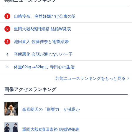
山崎怜奈、突然妊娠だけ公表の訳
1
重岡大毅&濱田崇裕 結婚W発表
2
池田直人 佐藤佳奈と電撃結婚
3
容態悪化 会話が通じないパー子
4
体重62kg→82kgに 寺田心の生活
5
芸能ニュースランキングをもっと見る
画像アクセスランキング
森喜朗氏の「影響力」が減退か
重岡大毅&濱田崇裕 結婚W発表