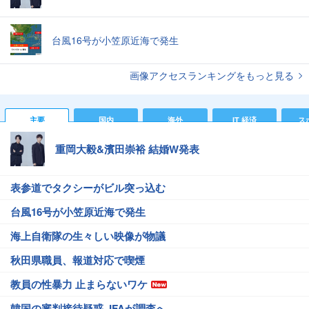
台風16号が小笠原近海で発生
画像アクセスランキングをもっと見る
主要
国内
海外
IT 経済
ス
重岡大毅&濱田崇裕 結婚W発表
表参道でタクシーがビル突っ込む
台風16号が小笠原近海で発生
海上自衛隊の生々しい映像が物議
秋田県職員、報道対応で喫煙
教員の性暴力 止まらないワケ
韓国の審判接待疑惑 JFAが調査へ