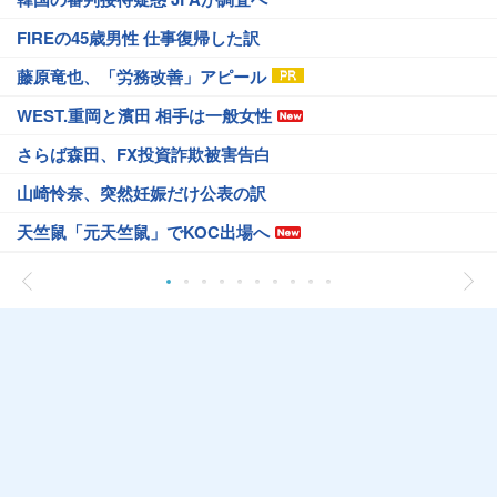
FIREの45歳男性 仕事復帰した訳
藤原竜也、「労務改善」アピール
WEST.重岡と濱田 相手は一般女性
さらば森田、FX投資詐欺被害告白
山崎怜奈、突然妊娠だけ公表の訳
天竺鼠「元天竺鼠」でKOC出場へ