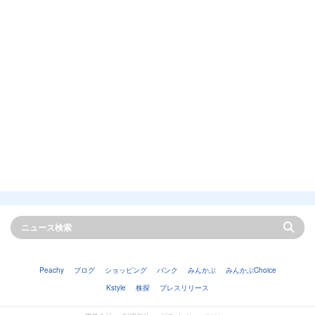
Peachy
ブログ
ショッピング
バンク
みんかぶ
みんかぶChoice
Kstyle
株探
プレスリリース