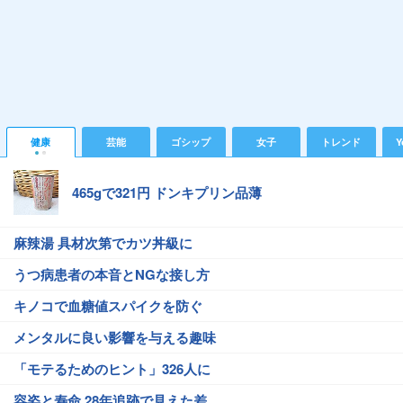
健康
芸能
ゴシップ
女子
トレンド
Y
465gで321円 ドンキプリン品薄
麻辣湯 具材次第でカツ丼級に
うつ病患者の本音とNGな接し方
キノコで血糖値スパイクを防ぐ
メンタルに良い影響を与える趣味
「モテるためのヒント」326人に
容姿と寿命 28年追跡で見えた差