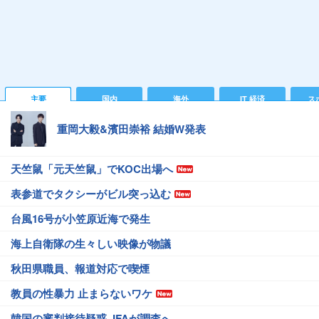
主要
国内
海外
IT 経済
ス
重岡大毅&濱田崇裕 結婚W発表
天竺鼠「元天竺鼠」でKOC出場へ
表参道でタクシーがビル突っ込む
台風16号が小笠原近海で発生
海上自衛隊の生々しい映像が物議
秋田県職員、報道対応で喫煙
教員の性暴力 止まらないワケ
韓国の審判接待疑惑 JFAが調査へ