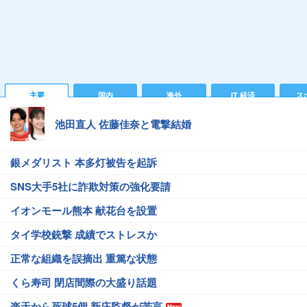
主要
国内
海外
IT 経済
ス
池田直人 佐藤佳奈と電撃結婚
銀メダリスト 本多灯被告を起訴
SNS大手5社に詐欺対策の強化要請
イオンモール熊本 献花台を設置
タイ学校銃撃 成績でストレスか
正常な組織を誤摘出 重篤な状態
くら寿司 閉店間際の大盛り話題
楽天から死球5個 新庄監督が苦言