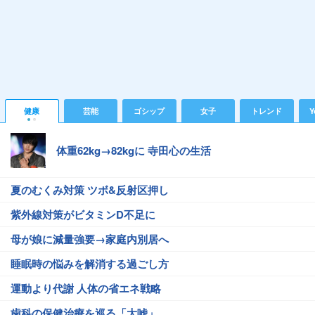
健康
芸能
ゴシップ
女子
トレンド
Y
体重62kg→82kgに 寺田心の生活
夏のむくみ対策 ツボ&反射区押し
紫外線対策がビタミンD不足に
母が娘に減量強要→家庭内別居へ
睡眠時の悩みを解消する過ごし方
運動より代謝 人体の省エネ戦略
歯科の保健治療を巡る「大嘘」