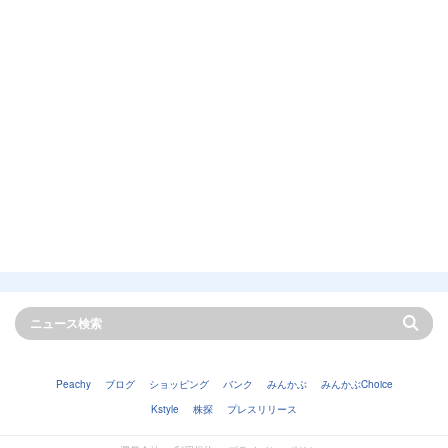
Peachy
ブログ
ショッピング
バンク
みんかぶ
みんかぶChoice
Kstyle
株探
プレスリリース