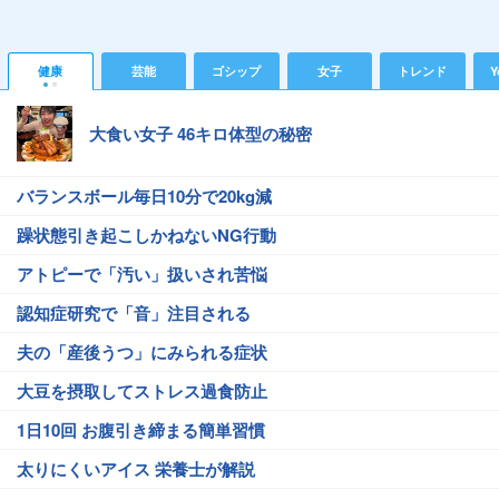
健康
芸能
ゴシップ
女子
トレンド
Y
大食い女子 46キロ体型の秘密
バランスボール毎日10分で20kg減
躁状態引き起こしかねないNG行動
アトピーで「汚い」扱いされ苦悩
認知症研究で「音」注目される
夫の「産後うつ」にみられる症状
大豆を摂取してストレス過食防止
1日10回 お腹引き締まる簡単習慣
太りにくいアイス 栄養士が解説