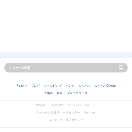
Peachy
ブログ
ショッピング
バンク
みんかぶ
みんかぶChoice
Kstyle
株探
プレスリリース
運営会社
利用規約
プライバシーポリシー
livedoorお客様サポートセンター
livedoor
コンテンツ・広告ポリシー