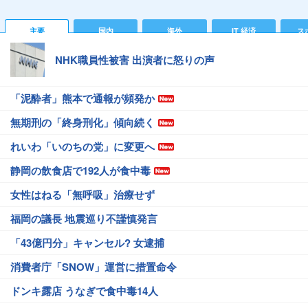
主要
国内
海外
IT 経済
ス
NHK職員性被害 出演者に怒りの声
「泥酔者」熊本で通報が頻発か
無期刑の「終身刑化」傾向続く
れいわ「いのちの党」に変更へ
静岡の飲食店で192人が食中毒
女性はねる「無呼吸」治療せず
福岡の議長 地震巡り不謹慎発言
「43億円分」キャンセル? 女逮捕
消費者庁「SNOW」運営に措置命令
ドンキ露店 うなぎで食中毒14人