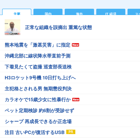
主要
国内
海外
IT 経済
ス
正常な組織を誤摘出 重篤な状態
熊本地震を「激甚災害」に指定
沖縄北部に線状降水帯直前予測
下着見たくて盗撮 巡査部長送検
H3ロケット9号機 10日打ち上げへ
主犯格とされる男 無期懲役判決
カラオケで15歳少女に性暴行か
ペット定期検診 約6割が受診せず
シャープ 再成長できるか正念場
注目 古いPCが復活するUSB