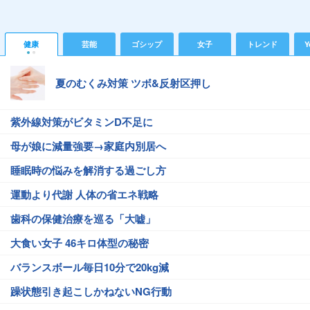
健康
芸能
ゴシップ
女子
トレンド
Y
夏のむくみ対策 ツボ&反射区押し
紫外線対策がビタミンD不足に
母が娘に減量強要→家庭内別居へ
睡眠時の悩みを解消する過ごし方
運動より代謝 人体の省エネ戦略
歯科の保健治療を巡る「大嘘」
大食い女子 46キロ体型の秘密
バランスボール毎日10分で20kg減
躁状態引き起こしかねないNG行動