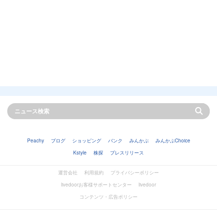
Peachy
ブログ
ショッピング
バンク
みんかぶ
みんかぶChoice
Kstyle
株探
プレスリリース
運営会社
利用規約
プライバシーポリシー
livedoorお客様サポートセンター
livedoor
コンテンツ・広告ポリシー