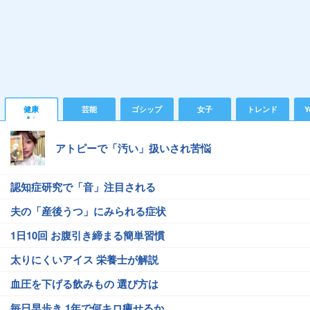
健康
芸能
ゴシップ
女子
トレンド
Y
アトピーで「汚い」扱いされ苦悩
認知症研究で「音」注目される
夫の「産後うつ」にみられる症状
1日10回 お腹引き締まる簡単習慣
太りにくいアイス 栄養士が解説
血圧を下げる飲みもの 選び方は
毎日早歩き 1年で何キロ痩せるか