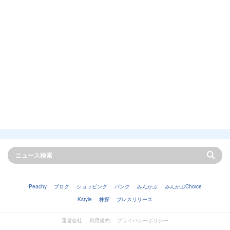
Peachy
ブログ
ショッピング
バンク
みんかぶ
みんかぶChoice
Kstyle
株探
プレスリリース
運営会社
利用規約
プライバシーポリシー