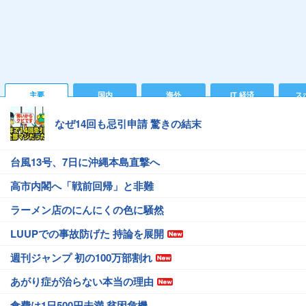
主要
国内
海外
IT 経済
ス
なぜ14回も忌引申請 驚きの結末
台風13号、7日に沖縄本島直撃へ
高市内閣へ「戦前回帰」と非難
ラーメン店のにんにくの色に騒然
LUUPでの事故防げた 持論を展開
週刊ジャンプ 初の100万部割れ
あがり症が治らない本当の理由
食費は1日500円未満 貧困危機