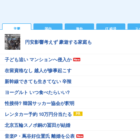
主要
国内
海外
IT 経済
ス
円安影響考えず 豪遊する家庭も
子ども追い マンションへ侵入か
在留資格なし 越人が惨事起こす
新幹線できても生きてない 辛辣
ヨーグルト いつ食べたらいい?
性接待? 韓国サッカー協会が釈明
レンタカー予約 10万円分当たる
北京五輪スノボ銅の冨田が結婚
音楽P・蔦谷好位置氏 離婚を公表