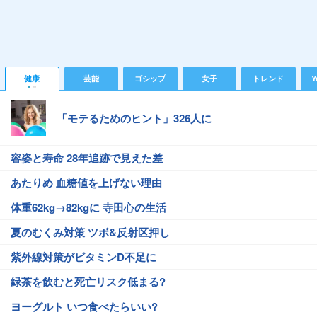
健康
芸能
ゴシップ
女子
トレンド
Y
「モテるためのヒント」326人に
容姿と寿命 28年追跡で見えた差
あたりめ 血糖値を上げない理由
体重62kg→82kgに 寺田心の生活
夏のむくみ対策 ツボ&反射区押し
紫外線対策がビタミンD不足に
緑茶を飲むと死亡リスク低まる?
ヨーグルト いつ食べたらいい?