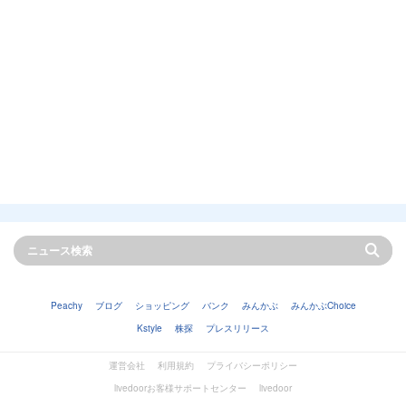
Peachy
ブログ
ショッピング
バンク
みんかぶ
みんかぶChoice
Kstyle
株探
プレスリリース
運営会社
利用規約
プライバシーポリシー
livedoorお客様サポートセンター
livedoor