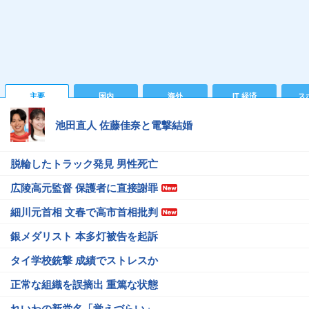
主要
国内
海外
IT 経済
ス
池田直人 佐藤佳奈と電撃結婚
脱輪したトラック発見 男性死亡
広陵高元監督 保護者に直接謝罪
細川元首相 文春で高市首相批判
銀メダリスト 本多灯被告を起訴
タイ学校銃撃 成績でストレスか
正常な組織を誤摘出 重篤な状態
れいわの新党名「覚えづらい」