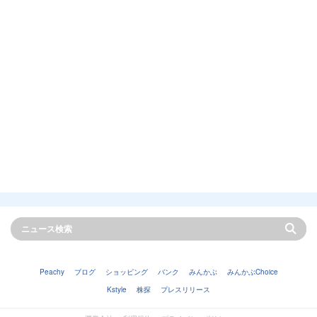
Peachy
ブログ
ショッピング
バンク
みんかぶ
みんかぶChoice
Kstyle
株探
プレスリリース