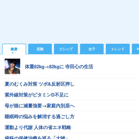
健康
芸能
ゴシップ
女子
トレンド
Y
体重62kg→82kgに 寺田心の生活
夏のむくみ対策 ツボ&反射区押し
紫外線対策がビタミンD不足に
母が娘に減量強要→家庭内別居へ
睡眠時の悩みを解消する過ごし方
運動より代謝 人体の省エネ戦略
歯科の保健治療を巡る「大嘘」