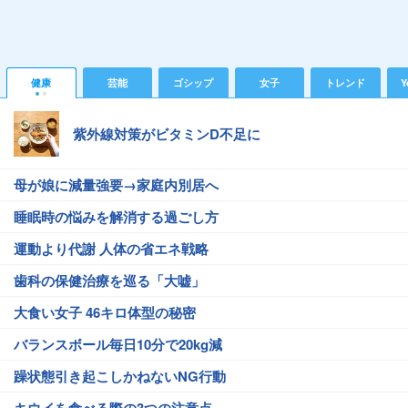
健康
芸能
ゴシップ
女子
トレンド
Y
紫外線対策がビタミンD不足に
母が娘に減量強要→家庭内別居へ
睡眠時の悩みを解消する過ごし方
運動より代謝 人体の省エネ戦略
歯科の保健治療を巡る「大嘘」
大食い女子 46キロ体型の秘密
バランスボール毎日10分で20kg減
躁状態引き起こしかねないNG行動