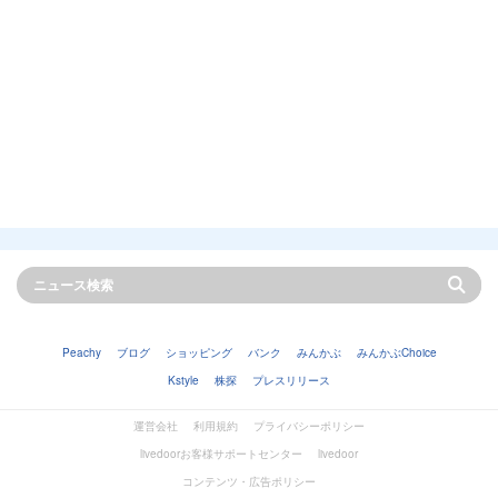
Peachy
ブログ
ショッピング
バンク
みんかぶ
みんかぶChoice
Kstyle
株探
プレスリリース
運営会社
利用規約
プライバシーポリシー
livedoorお客様サポートセンター
livedoor
コンテンツ・広告ポリシー