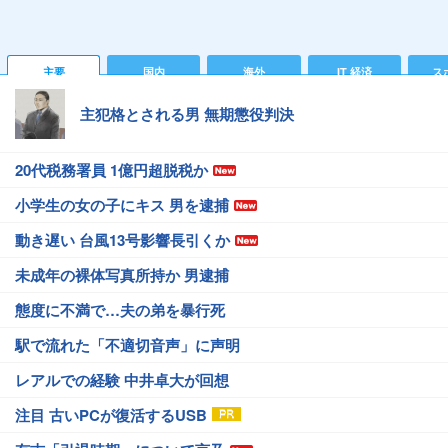
主要
国内
海外
IT 経済
ス
主犯格とされる男 無期懲役判決
20代税務署員 1億円超脱税か
小学生の女の子にキス 男を逮捕
動き遅い 台風13号影響長引くか
未成年の裸体写真所持か 男逮捕
態度に不満で…夫の弟を暴行死
駅で流れた「不適切音声」に声明
レアルでの経験 中井卓大が回想
注目 古いPCが復活するUSB