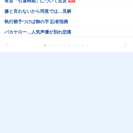
有吉「引退時期」について言及
嫌と言わないから同意では…見解
執行猶予つけば御の字 記者指摘
バカヤロー…人気声優が別れ悲痛