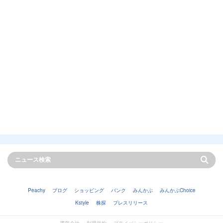
Peachy
ブログ
ショッピング
バンク
みんかぶ
みんかぶChoice
Kstyle
株探
プレスリリース
運営会社
利用規約
プライバシーポリシー