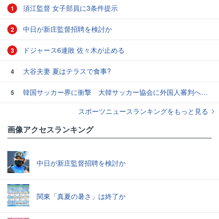
須江監督 女子部員に3条件提示
1
中日が新庄監督招聘を検討か
2
ドジャース6連敗 佐々木が止める
3
大谷夫妻 夏はテラスで食事?
4
韓国サッカー界に衝撃 大韓サッカー協会に外国人審判への“性的接待”疑惑 韓国メディアが報道
5
スポーツニュースランキングをもっと見る
画像アクセスランキング
中日が新庄監督招聘を検討か
関東「真夏の暑さ」は終了か