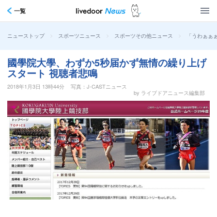
一覧
>
>
>
「うわぁぁ
ニューストップ
スポーツニュース
スポーツその他ニュース
國學院大學、わずか5秒届かず無情の繰り上げ
スタート 視聴者悲鳴
2018年1月3日 13時44分
写真：J-CASTニュース
by ライブドアニュース編集部