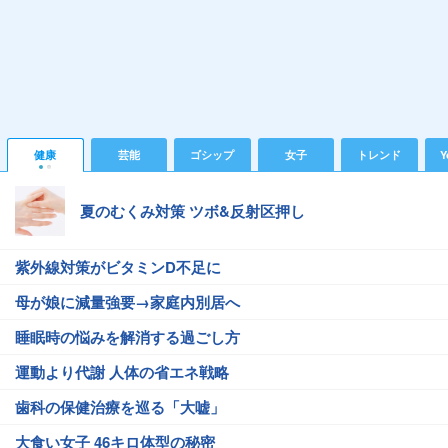
健康
芸能
ゴシップ
女子
トレンド
Y
夏のむくみ対策 ツボ&反射区押し
紫外線対策がビタミンD不足に
母が娘に減量強要→家庭内別居へ
睡眠時の悩みを解消する過ごし方
運動より代謝 人体の省エネ戦略
歯科の保健治療を巡る「大嘘」
大食い女子 46キロ体型の秘密