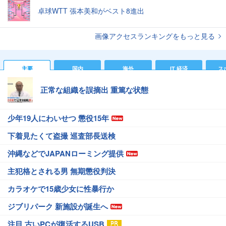
卓球WTT 張本美和がベスト8進出
画像アクセスランキングをもっと見る
主要
国内
海外
IT 経済
ス
正常な組織を誤摘出 重篤な状態
少年19人にわいせつ 懲役15年
下着見たくて盗撮 巡査部長送検
沖縄などでJAPANローミング提供
主犯格とされる男 無期懲役判決
カラオケで15歳少女に性暴行か
ジブリパーク 新施設が誕生へ
注目 古いPCが復活するUSB