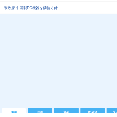
米政府 中国製DC機器を禁輸方針
主要
国内
海外
IT 経済
ス