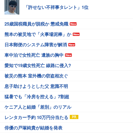
「許せない不祥事タレント」1位
25歳国税職員が脱税か 懲戒免職
熊本の被災地で「火事場泥棒」か
日本郵便のシステム障害が解消
車中泊で女性死亡 遺族の胸中
愛知で19歳女性死亡 線路に侵入?
被災の熊本 室外機の窃盗相次ぐ
息子助けようとした父 意識不明
猛暑でも「冷房を控える」7割超
ケニア人と結婚「差別」のリアル
レンタカー予約 10万円分当たる
俳優の戸塚純貴が結婚を発表