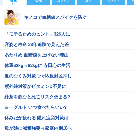
健康
芸能
ゴシップ
女子
トレンド
Y
キノコで血糖値スパイクを防ぐ
「モテるためのヒント」326人に
容姿と寿命 28年追跡で見えた差
あたりめ 血糖値を上げない理由
体重62kg→82kgに 寺田心の生活
夏のむくみ対策 ツボ&反射区押し
紫外線対策がビタミンD不足に
緑茶を飲むと死亡リスク低まる?
ヨーグルト いつ食べたらいい?
休みだが疲れる 隠れ疲労対策は
母が娘に減量強要→家庭内別居へ